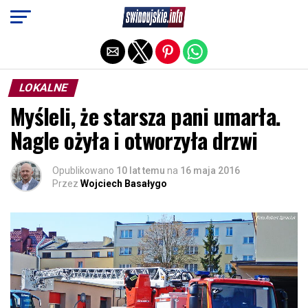
Exit mobile version
LOKALNE
Myśleli, że starsza pani umarła.
Nagle ożyła i otworzyła drzwi
Opublikowano
10 lat temu
na
16 maja 2016
Przez
Wojciech Basałygo