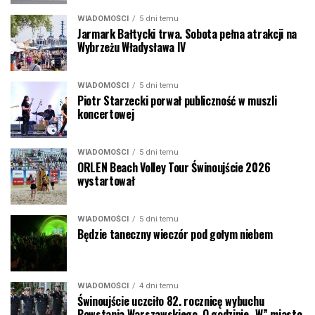
WIADOMOŚCI
5 dni temu
Jarmark Bałtycki trwa. Sobota pełna atrakcji na
Wybrzeżu Władysława IV
WIADOMOŚCI
5 dni temu
Piotr Starzecki porwał publiczność w muszli
koncertowej
WIADOMOŚCI
5 dni temu
ORLEN Beach Volley Tour Świnoujście 2026
wystartował
WIADOMOŚCI
5 dni temu
Będzie taneczny wieczór pod gołym niebem
WIADOMOŚCI
4 dni temu
Świnoujście uczciło 82. rocznicę wybuchu
Powstania Warszawskiego. O godzinie „W” miasto