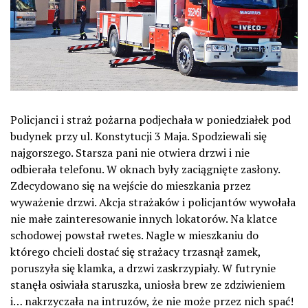
Policjanci i straż pożarna podjechała w poniedziałek pod
budynek przy ul. Konstytucji 3 Maja. Spodziewali się
najgorszego. Starsza pani nie otwiera drzwi i nie
odbierała telefonu. W oknach były zaciągnięte zasłony.
Zdecydowano się na wejście do mieszkania przez
wyważenie drzwi. Akcja strażaków i policjantów wywołała
nie małe zainteresowanie innych lokatorów. Na klatce
schodowej powstał rwetes. Nagle w mieszkaniu do
którego chcieli dostać się strażacy trzasnął zamek,
poruszyła się klamka, a drzwi zaskrzypiały. W futrynie
stanęła osiwiała staruszka, uniosła brew ze zdziwieniem
i… nakrzyczała na intruzów, że nie może przez nich spać!