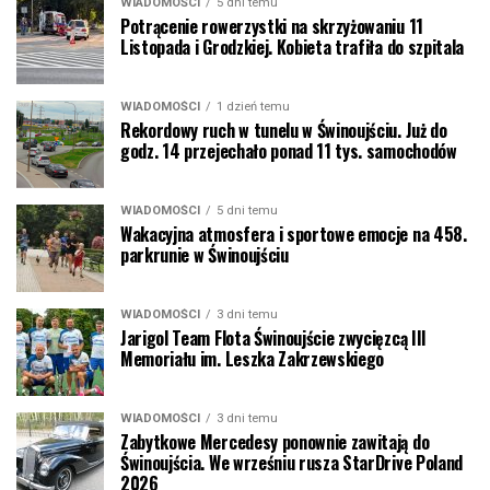
WIADOMOŚCI
5 dni temu
Potrącenie rowerzystki na skrzyżowaniu 11
Listopada i Grodzkiej. Kobieta trafiła do szpitala
WIADOMOŚCI
1 dzień temu
Rekordowy ruch w tunelu w Świnoujściu. Już do
godz. 14 przejechało ponad 11 tys. samochodów
WIADOMOŚCI
5 dni temu
Wakacyjna atmosfera i sportowe emocje na 458.
parkrunie w Świnoujściu
WIADOMOŚCI
3 dni temu
Jarigol Team Flota Świnoujście zwycięzcą III
Memoriału im. Leszka Zakrzewskiego
WIADOMOŚCI
3 dni temu
Zabytkowe Mercedesy ponownie zawitają do
Świnoujścia. We wrześniu rusza StarDrive Poland
2026