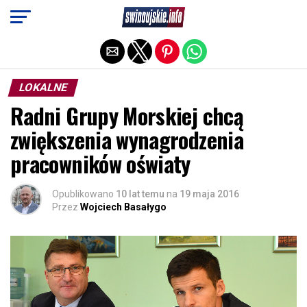
Exit mobile version
LOKALNE
Radni Grupy Morskiej chcą
zwiększenia wynagrodzenia
pracowników oświaty
Opublikowano
10 lat temu
na
19 maja 2016
Przez
Wojciech Basałygo