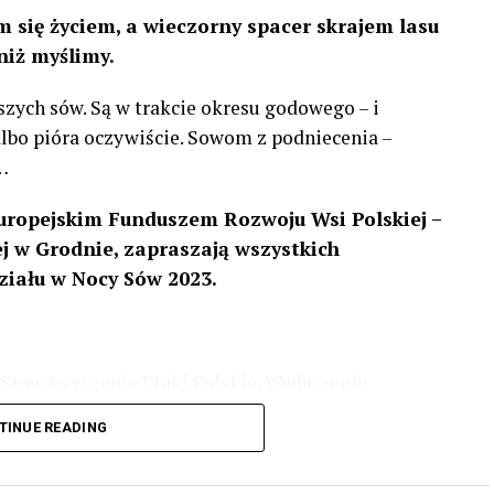
 się życiem, a wieczorny spacer skrajem lasu
niż myślimy.
szych sów. Są w trakcie okresu godowego – i
 albo pióra oczywiście. Sowom z podniecenia –
…
uropejskim Funduszem Rozwoju Wsi Polskiej –
 w Grodnie, zapraszają wszystkich
ziału w Nocy Sów 2023.
Stowarzyszenie Ptaki Polskie. Wydarzenie
3 r
. wg harmonogramu przedstawionego na
TINUE READING
iologii i zwyczajach sów, wystawy, quizy
w w terenie – w wybranych punktach terenowych