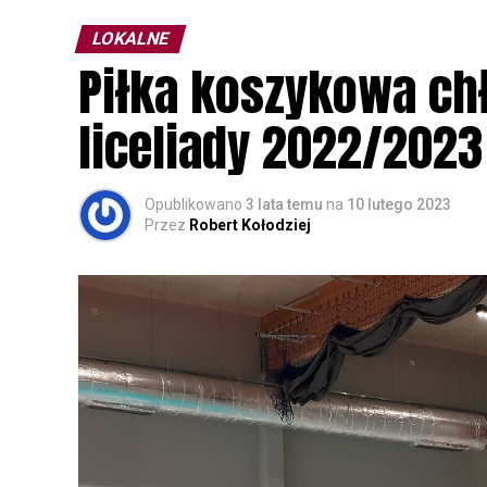
parku.
LOKALNE
Wszystkich uczestników zapraszamy do ud
Piłka koszykowa c
rozpoznawanie głosów sów i wymianę dośw
zapisy.
liceliady 2022/2023
Opublikowano
3 lata temu
na
10 lutego 2023
Przez
Robert Kołodziej