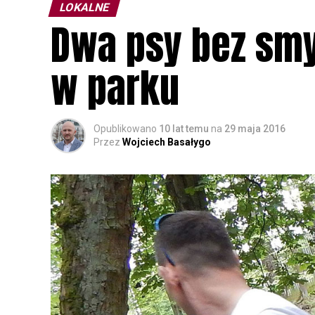
LOKALNE
Dwa psy bez smy
w parku
Opublikowano
10 lat temu
na
29 maja 2016
Przez
Wojciech Basałygo