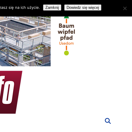
asz się na ich użycie.
Zamknij
Dowiedz się więcej