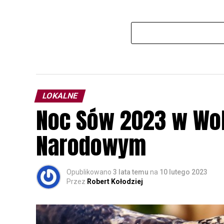
LOKALNE
Noc Sów 2023 w Wo
Narodowym
Opublikowano
3 lata temu
na
10 lutego 2023
Przez
Robert Kołodziej