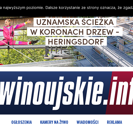
na najwyższym poziomie. Dalsze korzystanie ze strony oznacza, że zgadz
OGŁOSZENIA
KAMERY NA ŻYWO
WIADOMOŚCI
REKLAMA