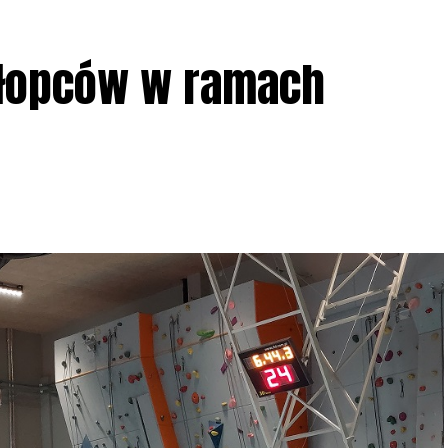
ziału w Akcji, włączenia się w aktywne
hłopców w ramach
iadczeń przy grillu.
Na wydarzenie obowiązują