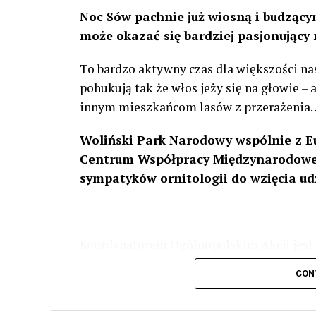
Noc Sów pachnie już wiosną i budzącym
może okazać się bardziej pasjonujący 
To bardzo aktywny czas dla większości na
pohukują tak że włos jeży się na głowie –
innym mieszkańcom lasów z przerażenia
Woliński Park Narodowy wspólnie z E
Centrum Współpracy Międzynarodowej
sympatyków ornitologii do wzięcia ud
Koordynatorem Ogólnopolskim Akcji jest 
odbędzie się w dniach
24 i 25 lutego 202
CON
plakacie. W programie m. in. prelekcja o b
przyrodnicze o sowach, nasłuchiwania só