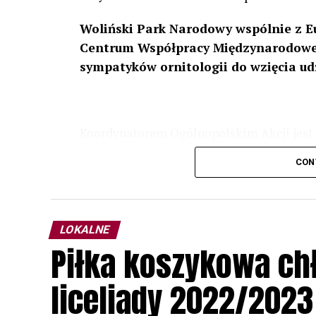
Woliński Park Narodowy wspólnie z E
Centrum Współpracy Międzynarodowej
sympatyków ornitologii do wzięcia ud
Koordynatorem Ogólnopolskim Akcji jest 
odbędzie się w dniach
24 i 25 lutego 202
CON
plakacie. W programie m. in. prelekcja o b
przyrodnicze o sowach, nasłuchiwania só
parku.
LOKALNE
Wszystkich uczestników zapraszamy do ud
Piłka koszykowa c
rozpoznawanie głosów sów i wymianę dośw
zapisy.
liceliady 2022/2023