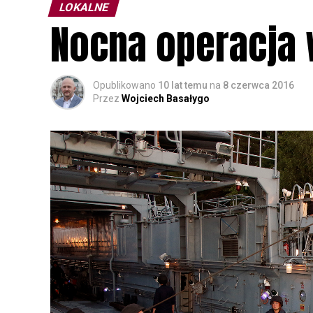
LOKALNE
Nocna operacja 
Opublikowano
10 lat temu
na
8 czerwca 2016
Przez
Wojciech Basałygo