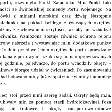
portu, rozwinięto Punkt Załadunku Min. Punkt taki
alności ze świnoujskiej Komendy Portu Wojennego. Na
arówki z minami morskimi oraz dźwig. Następnie
aładunku na pokład każdego z ćwiczących okrętów.
dzany z zachowaniem skrytości, tak aby nie wzbudzał
eciwnika. Wzmożona zostaje również ochrona rejonu
trony nabrzeża ( wystawiając m.in. dodatkowe punkty
pośrednio przed wejściem okrętów do portu sprawdzane
na kanale portowym – szuka się m.in. improwizowanych
 godzinie, pojedynczo, do portu wchodziły okręty –
minowy biorące udział w ćwiczeniach. Po zacumowaniu
okład ładowano miny. Już zaopatrzone w miny i amunicję
ze.
iec) stoi przed nimi szereg zadań. Okręty będą m.in.
zukiwały min za pomocą stacji hydrolokacyjnej. Poza
ują się trałowce i okręty transportowo-minowe