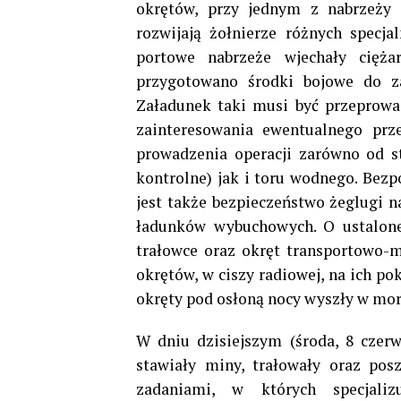
okrętów, przy jednym z nabrzeży 
rozwijają żołnierze różnych specj
portowe nabrzeże wjechały cięż
przygotowano środki bojowe do z
Załadunek taki musi być przeprowa
zainteresowania ewentualnego prz
prowadzenia operacji zarówno od s
kontrolne) jak i toru wodnego. Bez
jest także bezpieczeństwo żeglugi 
ładunków wybuchowych. O ustalonej
trałowce oraz okręt transportowo-
okrętów, w ciszy radiowej, na ich p
okręty pod osłoną nocy wyszły w mor
W dniu dzisiejszym (środa, 8 czerw
stawiały miny, trałowały oraz pos
zadaniami, w których specjaliz