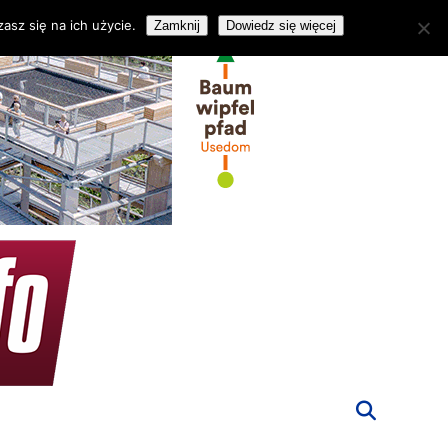
asz się na ich użycie.
Zamknij
Dowiedz się więcej