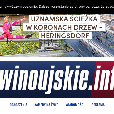
na najwyższym poziomie. Dalsze korzystanie ze strony oznacza, że zgadz
OGŁOSZENIA
KAMERY NA ŻYWO
WIADOMOŚCI
REKLAMA