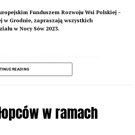
uropejskim Funduszem Rozwoju Wsi Polskiej –
 w Grodnie, zapraszają wszystkich
ziału w Nocy Sów 2023.
Stowarzyszenie Ptaki Polskie. Wydarzenie
3 r
. wg harmonogramu przedstawionego na
TINUE READING
iologii i zwyczajach sów, wystawy, quizy
w w terenie – w wybranych punktach terenowych
ziału w Akcji, włączenia się w aktywne
hłopców w ramach
iadczeń przy grillu.
Na wydarzenie obowiązują