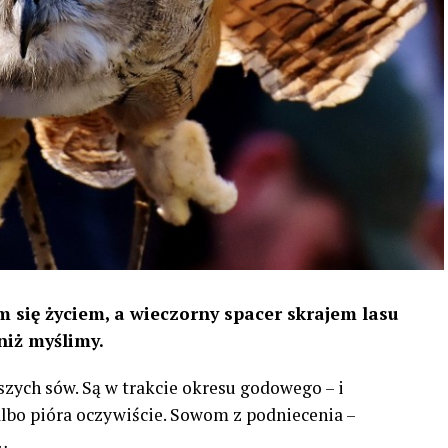
 się życiem, a wieczorny spacer skrajem lasu
niż myślimy.
szych sów. Są w trakcie okresu godowego – i
 albo pióra oczywiście. Sowom z podniecenia –
…