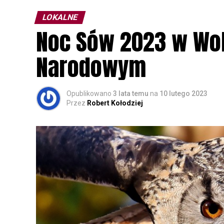
LOKALNE
Noc Sów 2023 w Wo
Narodowym
Opublikowano
3 lata temu
na
10 lutego 2023
Przez
Robert Kołodziej