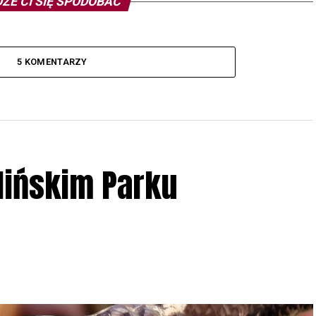
ŻE CI SIĘ SPODOBAĆ
5 KOMENTARZY
lińskim Parku