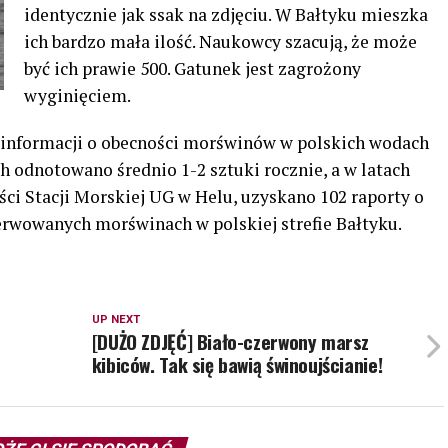
identycznie jak ssak na zdjęciu. W Bałtyku mieszka
ich bardzo mała ilość. Naukowcy szacują, że może
być ich prawie 500. Gatunek jest zagrożony
wyginięciem.
k informacji o obecności morświnów w polskich wodach
ch odnotowano średnio 1-2 sztuki rocznie, a w latach
ci Stacji Morskiej UG w Helu, uzyskano 102 raporty o
erwowanych morświnach w polskiej strefie Bałtyku.
UP NEXT
[DUŻO ZDJĘĆ] Biało-czerwony marsz
kibiców. Tak się bawią świnoujścianie!