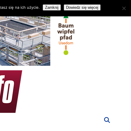
asz się na ich użycie.
Zamknij
Dowiedz się więcej