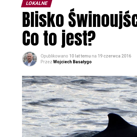
LOKALNE
Blisko Świnoujśc
Co to jest?
Opublikowano
10 lat temu
na
19 czerwca 2016
Przez
Wojciech Basałygo