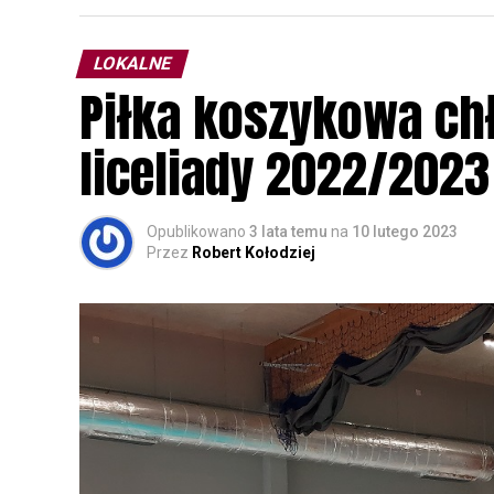
przyrodnicze o sowach, nasłuchiwania só
parku.
LOKALNE
Wszystkich uczestników zapraszamy do ud
Piłka koszykowa c
rozpoznawanie głosów sów i wymianę dośw
zapisy.
liceliady 2022/2023
Opublikowano
3 lata temu
na
10 lutego 2023
Przez
Robert Kołodziej