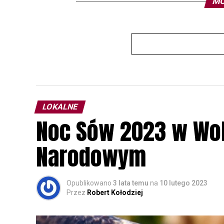
MO
LOKALNE
Noc Sów 2023 w Wo
Narodowym
Opublikowano
3 lata temu
na
10 lutego 2023
Przez
Robert Kołodziej