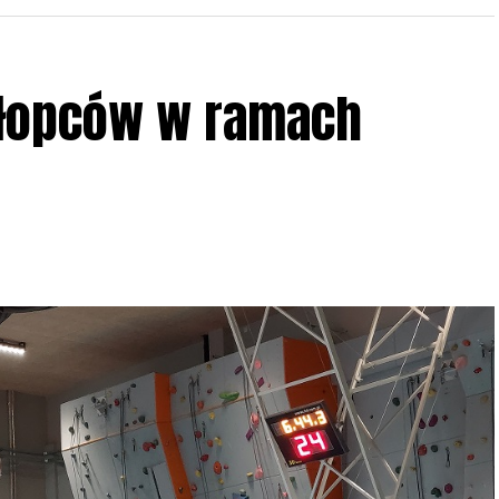
w w terenie – w wybranych punktach terenowych
ziału w Akcji, włączenia się w aktywne
hłopców w ramach
iadczeń przy grillu.
Na wydarzenie obowiązują