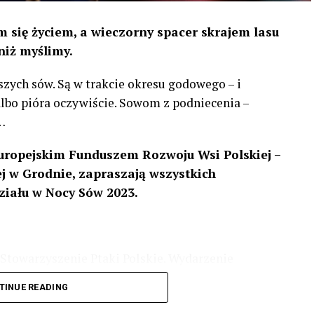
 się życiem, a wieczorny spacer skrajem lasu
niż myślimy.
szych sów. Są w trakcie okresu godowego – i
 albo pióra oczywiście. Sowom z podniecenia –
…
uropejskim Funduszem Rozwoju Wsi Polskiej –
 w Grodnie, zapraszają wszystkich
ziału w Nocy Sów 2023.
Stowarzyszenie Ptaki Polskie. Wydarzenie
3 r
. wg harmonogramu przedstawionego na
TINUE READING
iologii i zwyczajach sów, wystawy, quizy