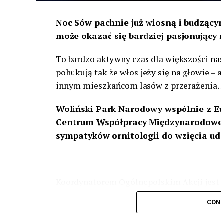
Noc Sów pachnie już wiosną i budzącym
może okazać się bardziej pasjonujący 
To bardzo aktywny czas dla większości na
pohukują tak że włos jeży się na głowie –
innym mieszkańcom lasów z przerażenia
Woliński Park Narodowy wspólnie z E
Centrum Współpracy Międzynarodowej
sympatyków ornitologii do wzięcia ud
Koordynatorem Ogólnopolskim Akcji jest 
odbędzie się w dniach
24 i 25 lutego 202
CON
plakacie. W programie m. in. prelekcja o b