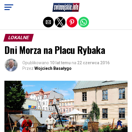
Exit mobile version
LOKALNE
Dni Morza na Placu Rybaka
Opublikowano
10 lat temu
na
22 czerwca 2016
Przez
Wojciech Basałygo