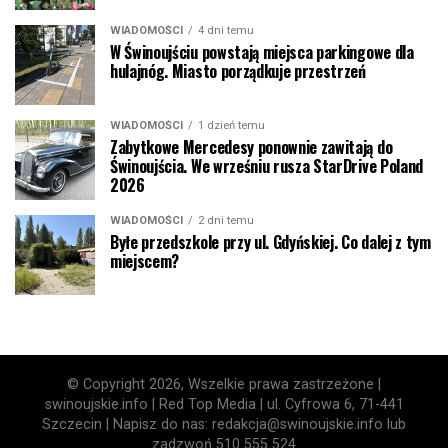
WIADOMOŚCI
4 dni temu
W Świnoujściu powstają miejsca parkingowe dla
hulajnóg. Miasto porządkuje przestrzeń
WIADOMOŚCI
1 dzień temu
Zabytkowe Mercedesy ponownie zawitają do
Świnoujścia. We wrześniu rusza StarDrive Poland
2026
WIADOMOŚCI
2 dni temu
Byłe przedszkole przy ul. Gdyńskiej. Co dalej z tym
miejscem?
© Copyright 2026, Wszelkie prawa zastrzeżone |
swinoujskie.info | Red Top Media | ul. Cyfrowa 6, 71-441
Szczecin | Napisz do nas: redakcja@swinoujskie.info lub
zadzwoń 510 555 524