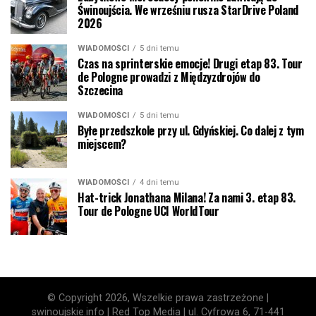
Świnoujścia. We wrześniu rusza StarDrive Poland
2026
WIADOMOŚCI
5 dni temu
Czas na sprinterskie emocje! Drugi etap 83. Tour
de Pologne prowadzi z Międzyzdrojów do
Szczecina
WIADOMOŚCI
5 dni temu
Byłe przedszkole przy ul. Gdyńskiej. Co dalej z tym
miejscem?
WIADOMOŚCI
4 dni temu
Hat-trick Jonathana Milana! Za nami 3. etap 83.
Tour de Pologne UCI WorldTour
© Copyright 2026, Wszelkie prawa zastrzeżone |
swinoujskie.info | Red Top Media | ul. Cyfrowa 6, 71-441