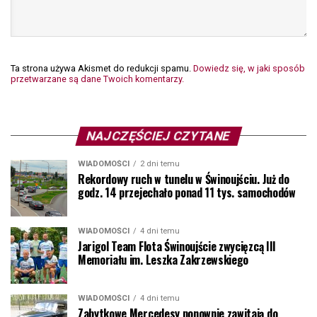
Ta strona używa Akismet do redukcji spamu.
Dowiedz się, w jaki sposób
przetwarzane są dane Twoich komentarzy.
NAJCZĘŚCIEJ CZYTANE
WIADOMOŚCI
2 dni temu
Rekordowy ruch w tunelu w Świnoujściu. Już do
godz. 14 przejechało ponad 11 tys. samochodów
WIADOMOŚCI
4 dni temu
Jarigol Team Flota Świnoujście zwycięzcą III
Memoriału im. Leszka Zakrzewskiego
WIADOMOŚCI
4 dni temu
Zabytkowe Mercedesy ponownie zawitają do