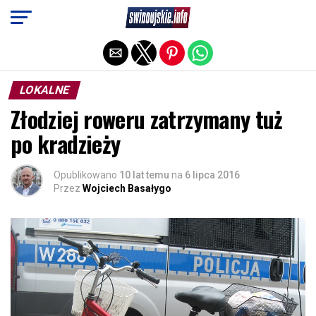
Exit mobile version
LOKALNE
Złodziej roweru zatrzymany tuż
po kradzieży
Opublikowano
10 lat temu
na
6 lipca 2016
Przez
Wojciech Basałygo