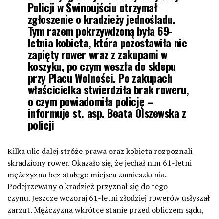
Policji w Świnoujściu otrzymał
zgłoszenie o kradzieży jednośladu.
Tym razem pokrzywdzoną była 69-
letnia kobieta, która pozostawiła nie
zapięty rower wraz z zakupami w
koszyku, po czym weszła do sklepu
przy Placu Wolności. Po zakupach
właścicielka stwierdziła brak roweru,
o czym powiadomiła policję –
informuje st. asp. Beata Olszewska z
policji
Kilka ulic dalej stróże prawa oraz kobieta rozpoznali
skradziony rower. Okazało się, że jechał nim 61-letni
mężczyzna bez stałego miejsca zamieszkania.
Podejrzewany o kradzież przyznał się do tego
czynu. Jeszcze wczoraj 61-letni złodziej rowerów usłyszał
zarzut. Mężczyzna wkrótce stanie przed obliczem sądu,