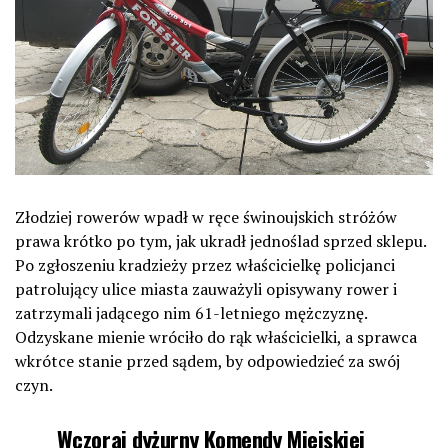
Złodziej rowerów wpadł w ręce świnoujskich stróżów
prawa krótko po tym, jak ukradł jednoślad sprzed sklepu.
Po zgłoszeniu kradzieży przez właścicielkę policjanci
patrolujący ulice miasta zauważyli opisywany rower i
zatrzymali jadącego nim 61-letniego mężczyznę.
Odzyskane mienie wróciło do rąk właścicielki, a sprawca
wkrótce stanie przed sądem, by odpowiedzieć za swój
czyn.
Wczoraj dyżurny Komendy Miejskiej