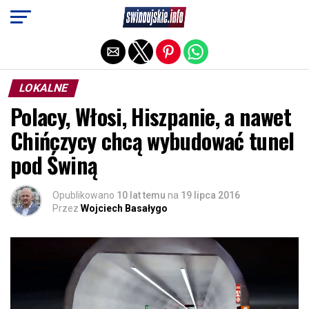
Exit mobile version
LOKALNE
Polacy, Włosi, Hiszpanie, a nawet
Chińczycy chcą wybudować tunel
pod Świną
Opublikowano
10 lat temu
na
19 lipca 2016
Przez
Wojciech Basałygo