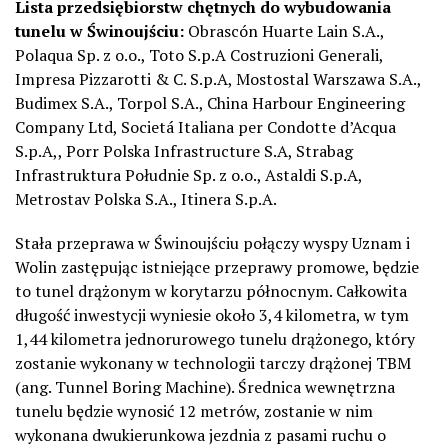
Lista przedsiębiorstw chętnych do wybudowania
tunelu w Świnoujściu:
Obrascón Huarte Lain S.A.,
Polaqua Sp. z o.o., Toto S.p.A Costruzioni Generali,
Impresa Pizzarotti & C. S.p.A, Mostostal Warszawa S.A.,
Budimex S.A., Torpol S.A., China Harbour Engineering
Company Ltd, Societá Italiana per Condotte d’Acqua
S.p.A,, Porr Polska Infrastructure S.A, Strabag
Infrastruktura Południe Sp. z o.o., Astaldi S.p.A,
Metrostav Polska S.A., Itinera S.p.A.
Stała przeprawa w Świnoujściu połączy wyspy Uznam i
Wolin zastępując istniejące przeprawy promowe, będzie
to tunel drążonym w korytarzu północnym. Całkowita
długość inwestycji wyniesie około 3,4 kilometra, w tym
1,44 kilometra jednorurowego tunelu drążonego, który
zostanie wykonany w technologii tarczy drążonej TBM
(ang. Tunnel Boring Machine). Średnica wewnętrzna
tunelu będzie wynosić 12 metrów, zostanie w nim
wykonana dwukierunkowa jezdnia z pasami ruchu o