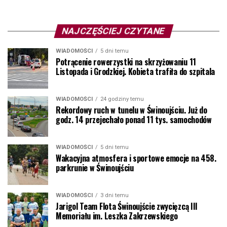
NAJCZĘŚCIEJ CZYTANE
WIADOMOŚCI
5 dni temu
Potrącenie rowerzystki na skrzyżowaniu 11
Listopada i Grodzkiej. Kobieta trafiła do szpitala
WIADOMOŚCI
24 godziny temu
Rekordowy ruch w tunelu w Świnoujściu. Już do
godz. 14 przejechało ponad 11 tys. samochodów
WIADOMOŚCI
5 dni temu
Wakacyjna atmosfera i sportowe emocje na 458.
parkrunie w Świnoujściu
WIADOMOŚCI
3 dni temu
Jarigol Team Flota Świnoujście zwycięzcą III
Memoriału im. Leszka Zakrzewskiego