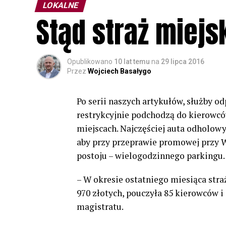
LOKALNE
Stąd straż miej
Opublikowano
10 lat temu
na
29 lipca 2016
Przez
Wojciech Basałygo
Po serii naszych artykułów, służby o
restrykcyjnie podchodzą do kierowc
miejscach. Najczęściej auta odholowy
aby przy przeprawie promowej przy W
postoju – wielogodzinnego parkingu.
– W okresie ostatniego miesiąca str
970 złotych, pouczyła 85 kierowców i
magistratu.