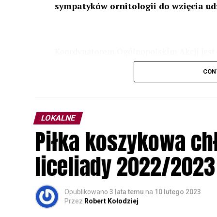
sympatyków ornitologii do wzięcia ud
Koordynatorem Ogólnopolskim Akcji jest 
odbędzie się w dniach
24 i 25 lutego 202
CON
plakacie. W programie m. in. prelekcja o b
przyrodnicze o sowach, nasłuchiwania só
parku.
LOKALNE
Wszystkich uczestników zapraszamy do ud
Piłka koszykowa c
rozpoznawanie głosów sów i wymianę dośw
zapisy.
liceliady 2022/2023
Opublikowano
3 lata temu
na
10 lutego 2023
Przez
Robert Kołodziej