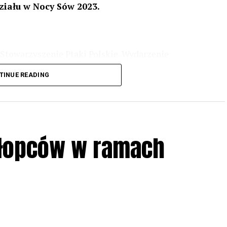
ziału w Nocy Sów 2023.
Stowarzyszenie Ptaki Polskie. Wydarzenie
3 r
. wg harmonogramu przedstawionego na
TINUE READING
iologii i zwyczajach sów, wystawy, quizy
w w terenie – w wybranych punktach terenowych
ziału w Akcji, włączenia się w aktywne
hłopców w ramach
iadczeń przy grillu.
Na wydarzenie obowiązują