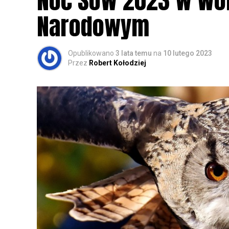
Noc Sów 2023 w Wo
Narodowym
Opublikowano
3 lata temu
na
10 lutego 2023
Przez
Robert Kołodziej