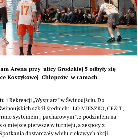
am Arena przy ulicy Grodzkiej 5 odbyły się
iłce Koszykowej Chłopców w ramach
u i Rekreacji „Wyspiarz” w Świnoujściu. Do
 świnoujskich szkół średnich: LO MIESZKO, CEZiT,
rano systemem „ pucharowym”, z podziałem na
 o miejsce pierwsze w turnieju, a zespoły z
 Spotkania dostarczały wielu ciekawych akcji,