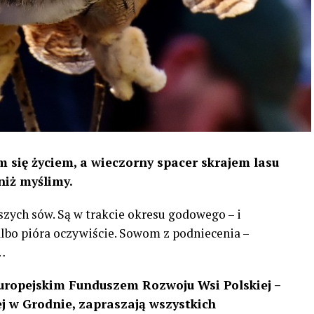
 się życiem, a wieczorny spacer skrajem lasu
niż myślimy.
szych sów. Są w trakcie okresu godowego – i
 albo pióra oczywiście. Sowom z podniecenia –
…
uropejskim Funduszem Rozwoju Wsi Polskiej –
 w Grodnie, zapraszają wszystkich