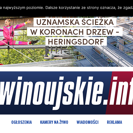
na najwyższym poziomie. Dalsze korzystanie ze strony oznacza, że zgadz
OGŁOSZENIA
KAMERY NA ŻYWO
WIADOMOŚCI
REKLAMA