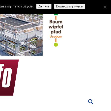
asz się na ich użycie.
Zamknij
Dowiedz się więcej