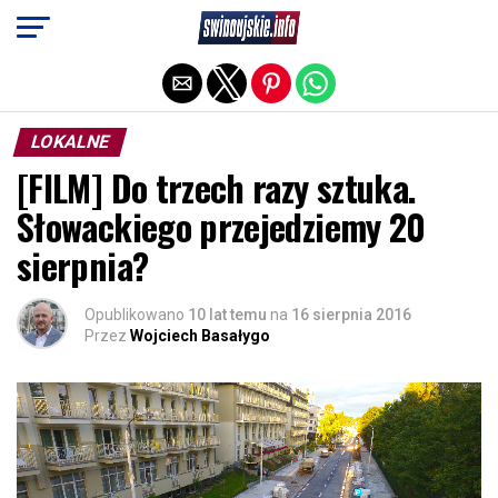
Exit mobile version
LOKALNE
[FILM] Do trzech razy sztuka.
Słowackiego przejedziemy 20
sierpnia?
Opublikowano
10 lat temu
na
16 sierpnia 2016
Przez
Wojciech Basałygo