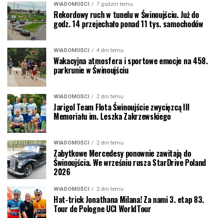
WIADOMOŚCI
7 godzin temu
Rekordowy ruch w tunelu w Świnoujściu. Już do
godz. 14 przejechało ponad 11 tys. samochodów
WIADOMOŚCI
4 dni temu
Wakacyjna atmosfera i sportowe emocje na 458.
parkrunie w Świnoujściu
WIADOMOŚCI
2 dni temu
Jarigol Team Flota Świnoujście zwycięzcą III
Memoriału im. Leszka Zakrzewskiego
WIADOMOŚCI
2 dni temu
Zabytkowe Mercedesy ponownie zawitają do
Świnoujścia. We wrześniu rusza StarDrive Poland
2026
WIADOMOŚCI
2 dni temu
Hat-trick Jonathana Milana! Za nami 3. etap 83.
Tour de Pologne UCI WorldTour