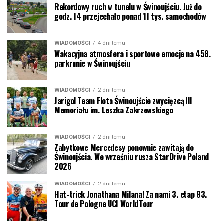
Rekordowy ruch w tunelu w Świnoujściu. Już do
godz. 14 przejechało ponad 11 tys. samochodów
WIADOMOŚCI
4 dni temu
Wakacyjna atmosfera i sportowe emocje na 458.
parkrunie w Świnoujściu
WIADOMOŚCI
2 dni temu
Jarigol Team Flota Świnoujście zwycięzcą III
Memoriału im. Leszka Zakrzewskiego
WIADOMOŚCI
2 dni temu
Zabytkowe Mercedesy ponownie zawitają do
Świnoujścia. We wrześniu rusza StarDrive Poland
2026
WIADOMOŚCI
2 dni temu
Hat-trick Jonathana Milana! Za nami 3. etap 83.
Tour de Pologne UCI WorldTour