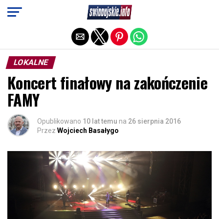
Exit mobile version
LOKALNE
Koncert finałowy na zakończenie
FAMY
Opublikowano
10 lat temu
na
26 sierpnia 2016
Przez
Wojciech Basałygo