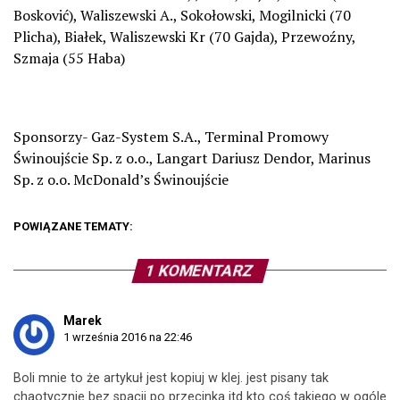
Bosković), Waliszewski A., Sokołowski, Mogilnicki (70
Plicha), Białek, Waliszewski Kr (70 Gajda), Przewoźny,
Szmaja (55 Haba)
Sponsorzy- Gaz-System S.A., Terminal Promowy
Świnoujście Sp. z o.o., Langart Dariusz Dendor, Marinus
Sp. z o.o. McDonald’s Świnoujście
POWIĄZANE TEMATY:
1 KOMENTARZ
Marek
1 września 2016 na 22:46
Boli mnie to że artykuł jest kopiuj w klej. jest pisany tak
chaotycznie bez spacji po przecinka itd kto coś takiego w ogóle