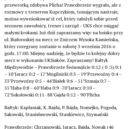
przewrotką zdobywa Plicha! Prawobrzeże wygrało, ale z
rozmowy z trenerem Kupczykiem, tonującym nastroje,
można wywnioskować iż cel, który założyli sobie przed
sezonem zawodnicy, trener i zarząd – UKS chce osiągać
małymi krokami. Już dziś zapraszamy więc na boisko przy
ul. Białoruskiej na mecz ze Zniczem Wysoka Kamieńska,
który rozegrany zostanie w sobotę 3 września 2016 o
godz. 17:00. Miejmy nadzieję, że będzie to kolejny dobry
mecz w wykonaniu UKSiaków. Zapraszamy! Bałtyk
Międzywodzie – Prawobrzeże Świnoujście 0:12 ( 0 :5) 0:1
– 10’Jaracz 0:2 – 17’Mogilnicki 0:3 – 19’Przewoźny 0:4 –
33’Przewoźny 0:5 – 44’Białek 0:6 – 51’Szmaja 0:7 –
55’Haba 0:8 – 60’Haba 0:9 -70’Jaracz 0:10 –
72’Sokołowski 0:11- 88’Gajda 0:12 – 90’Plicha
Bałtyk: Kapłaniak, K. Bajda, P. Bajda, Nomejko, Pogoda,
Sakowski, Stanisławowski, Stankiewicz, Szymański
Prawobrzeże: Chrzanowski, Jaracz, Bajda, Nowak (46