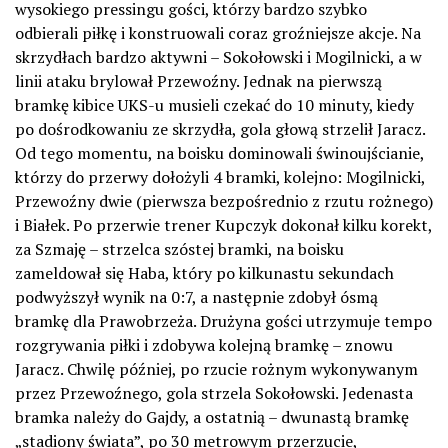
wysokiego pressingu gości, którzy bardzo szybko
odbierali piłkę i konstruowali coraz groźniejsze akcje. Na
skrzydłach bardzo aktywni – Sokołowski i Mogilnicki, a w
linii ataku brylował Przewoźny. Jednak na pierwszą
bramkę kibice UKS-u musieli czekać do 10 minuty, kiedy
po dośrodkowaniu ze skrzydła, gola głową strzelił Jaracz.
Od tego momentu, na boisku dominowali świnoujścianie,
którzy do przerwy dołożyli 4 bramki, kolejno: Mogilnicki,
Przewoźny dwie (pierwsza bezpośrednio z rzutu rożnego)
i Białek. Po przerwie trener Kupczyk dokonał kilku korekt,
za Szmaję – strzelca szóstej bramki, na boisku
zameldował się Haba, który po kilkunastu sekundach
podwyższył wynik na 0:7, a następnie zdobył ósmą
bramkę dla Prawobrzeża. Drużyna gości utrzymuje tempo
rozgrywania piłki i zdobywa kolejną bramkę – znowu
Jaracz. Chwilę później, po rzucie rożnym wykonywanym
przez Przewoźnego, gola strzela Sokołowski. Jedenasta
bramka należy do Gajdy, a ostatnią – dwunastą bramkę
„stadiony świata”, po 30 metrowym przerzucie,