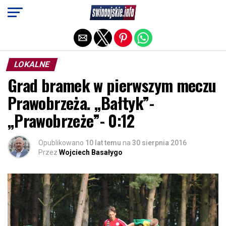
Exit mobile version
LOKALNE
Grad bramek w pierwszym meczu
Prawobrzeża. „Bałtyk”-
„Prawobrzeże”- 0:12
Opublikowano
10 lat temu
na
30 sierpnia 2016
Przez
Wojciech Basałygo