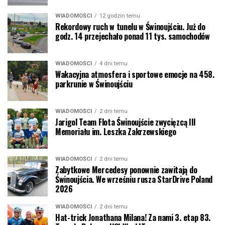
WIADOMOŚCI
12 godzin temu
Rekordowy ruch w tunelu w Świnoujściu. Już do
godz. 14 przejechało ponad 11 tys. samochodów
WIADOMOŚCI
4 dni temu
Wakacyjna atmosfera i sportowe emocje na 458.
parkrunie w Świnoujściu
WIADOMOŚCI
2 dni temu
Jarigol Team Flota Świnoujście zwycięzcą III
Memoriału im. Leszka Zakrzewskiego
WIADOMOŚCI
2 dni temu
Zabytkowe Mercedesy ponownie zawitają do
Świnoujścia. We wrześniu rusza StarDrive Poland
2026
WIADOMOŚCI
2 dni temu
Hat-trick Jonathana Milana! Za nami 3. etap 83.