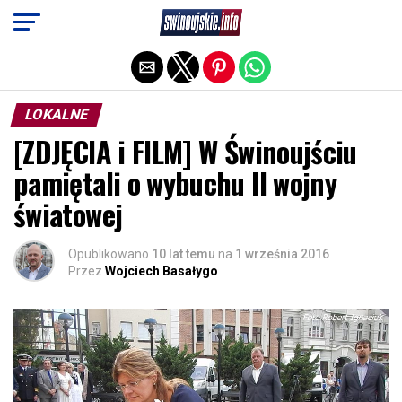
Exit mobile version
LOKALNE
[ZDJĘCIA i FILM] W Świnoujściu
pamiętali o wybuchu II wojny
światowej
Opublikowano
10 lat temu
na
1 września 2016
Przez
Wojciech Basałygo