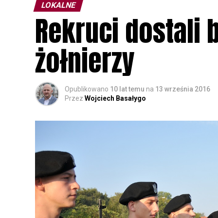
LOKALNE
Rekruci dostali
żołnierzy
Opublikowano
10 lat temu
na
13 września 2016
Przez
Wojciech Basałygo