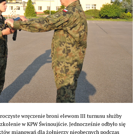
uroczyste wręczenie broni elewom III turnusu służby
kolenie w KPW Świnoujście. Jednocześnie odbyło się
aktów mianowań dla żołnierzy nieobecnych podczas