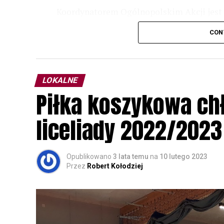
Koordynatorem Ogólnopolskim Akcji jest 
odbędzie się w dniach
24 i 25 lutego 202
CON
plakacie. W programie m. in. prelekcja o b
przyrodnicze o sowach, nasłuchiwania só
parku.
LOKALNE
Wszystkich uczestników zapraszamy do ud
Piłka koszykowa c
rozpoznawanie głosów sów i wymianę dośw
zapisy.
liceliady 2022/2023
Opublikowano
3 lata temu
na
10 lutego 2023
Przez
Robert Kołodziej