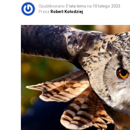
Opublikowano
3 lata temu
na
10 lutego 2023
Przez
Robert Kołodziej