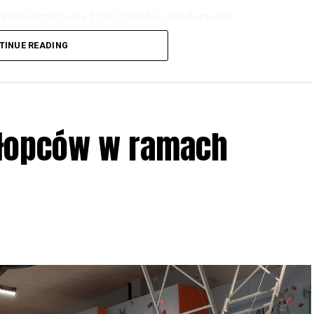
Stowarzyszenie Ptaki Polskie. Wydarzenie
3 r
. wg harmonogramu przedstawionego na
TINUE READING
iologii i zwyczajach sów, wystawy, quizy
w w terenie – w wybranych punktach terenowych
ziału w Akcji, włączenia się w aktywne
hłopców w ramach
iadczeń przy grillu.
Na wydarzenie obowiązują