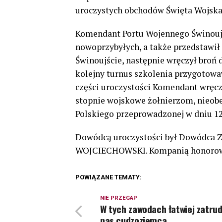
uroczystych obchodów Święta Wojska
Komendant Portu Wojennego Świnouj
nowoprzybyłych, a także przedstawi
Świnoujście, następnie wręczył broń d
kolejny turnus szkolenia przygotow
części uroczystości Komendant wręcz
stopnie wojskowe żołnierzom, nieobe
Polskiego przeprowadzonej w dniu 12 
Dowódcą uroczystości był Dowódca Z
WOJCIECHOWSKI. Kompanią honorową
POWIĄZANE TEMATY:
NIE PRZEGAP
W tych zawodach łatwiej zatrud
nas cudzoziemca