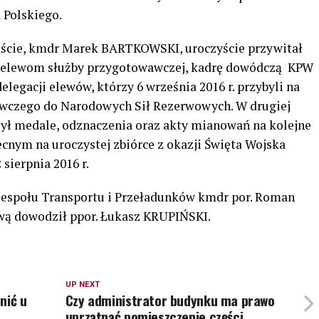
 Polskiego.
ście, kmdr Marek BARTKOWSKI, uroczyście przywitał
ł elewom służby przygotowawczej, kadrę dowódczą KPW
elegacji elewów, którzy 6 września 2016 r. przybyli na
awczego do Narodowych Sił Rezerwowych. W drugiej
ył medale, odznaczenia oraz akty mianowań na kolejne
cnym na uroczystej zbiórce z okazji Święta Wojska
sierpnia 2016 r.
espołu Transportu i Przeładunków kmdr por. Roman
 dowodził ppor. Łukasz KRUPIŃSKI.
UP NEXT
nić u
Czy administrator budynku ma prawo
uprzątnąć pomieszczenie części