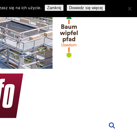
asz się na ich użycie.
Zamknij
Dowiedz się więcej