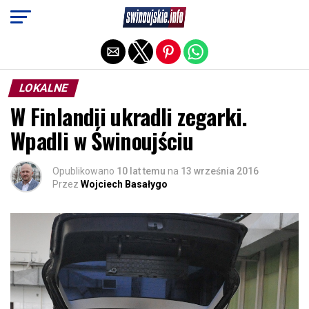
Exit mobile version
LOKALNE
W Finlandii ukradli zegarki.
Wpadli w Świnoujściu
Opublikowano
10 lat temu
na
13 września 2016
Przez
Wojciech Basałygo