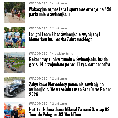
WIADOMOŚCI
4 dni temu
Wakacyjna atmosfera i sportowe emocje na 458.
parkrunie w Świnoujściu
WIADOMOŚCI
2 dni temu
Jarigol Team Flota Świnoujście zwycięzcą III
Memoriału im. Leszka Zakrzewskiego
WIADOMOŚCI
4 godziny temu
Rekordowy ruch w tunelu w Świnoujściu. Już do
godz. 14 przejechało ponad 11 tys. samochodów
WIADOMOŚCI
2 dni temu
Zabytkowe Mercedesy ponownie zawitają do
Świnoujścia. We wrześniu rusza StarDrive Poland
2026
WIADOMOŚCI
2 dni temu
Hat-trick Jonathana Milana! Za nami 3. etap 83.
Tour de Pologne UCI WorldTour