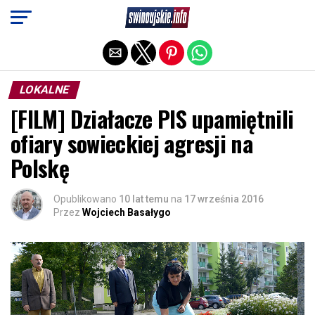
Exit mobile version
LOKALNE
[FILM] Działacze PIS upamiętnili
ofiary sowieckiej agresji na
Polskę
Opublikowano
10 lat temu
na
17 września 2016
Przez
Wojciech Basałygo