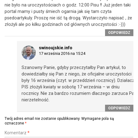
nie było na uroczystościach o godz. 12:00 Pisu !! Już jeden taki
portal mamy i pusty śmiech ogarnia jak się tam czyta
psedoartykuly. Proszę nie iść tą drogą. Wystarczyło napisać , że
złożyli ale po kilku godzinach od głównych uroczystości :-)))
ODPOWIEDZ
swinoujskie.info
17 września 2016 na 15:24
Szanowny Panie, gdyby przeczytałby Pan artykuł, to
dowiedziałby się Pan z niego, że oficjalne uroczystości
były 16 września (czyt. w przeddzień rocznicy). Działacze
PIS złożyli kwiaty w sobotę 17 września – w dniu
rocznicy. Nie za bardzo rozumiem dlaczego zarzuca Pan
nierzetelność.
ODPOWIEDZ
Twój adres email nie zostanie opublikowany.
Wymagane pola są
oznaczone
*
Komentarz
*