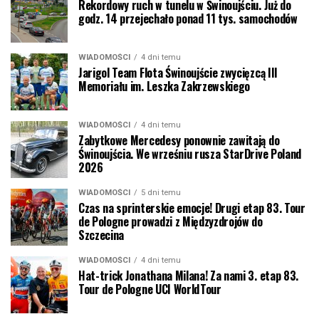
Rekordowy ruch w tunelu w Świnoujściu. Już do
godz. 14 przejechało ponad 11 tys. samochodów
WIADOMOŚCI
4 dni temu
Jarigol Team Flota Świnoujście zwycięzcą III
Memoriału im. Leszka Zakrzewskiego
WIADOMOŚCI
4 dni temu
Zabytkowe Mercedesy ponownie zawitają do
Świnoujścia. We wrześniu rusza StarDrive Poland
2026
WIADOMOŚCI
5 dni temu
Czas na sprinterskie emocje! Drugi etap 83. Tour
de Pologne prowadzi z Międzyzdrojów do
Szczecina
WIADOMOŚCI
4 dni temu
Hat-trick Jonathana Milana! Za nami 3. etap 83.
Tour de Pologne UCI WorldTour