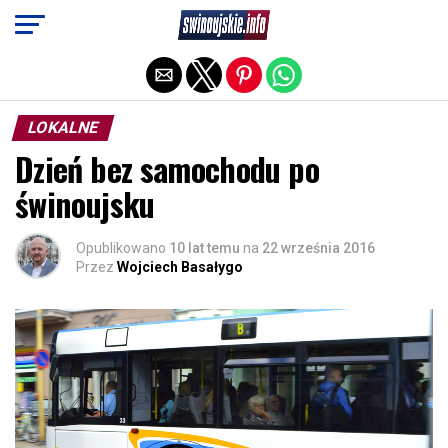
Exit mobile version
LOKALNE
Dzień bez samochodu po
świnoujsku
Opublikowano
10 lat temu
na
22 września 2016
Przez
Wojciech Basałygo