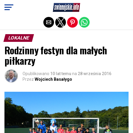
Exit mobile version
LOKALNE
Rodzinny festyn dla małych
piłkarzy
Opublikowano
10 lat temu
na
28 września 2016
Przez
Wojciech Basałygo