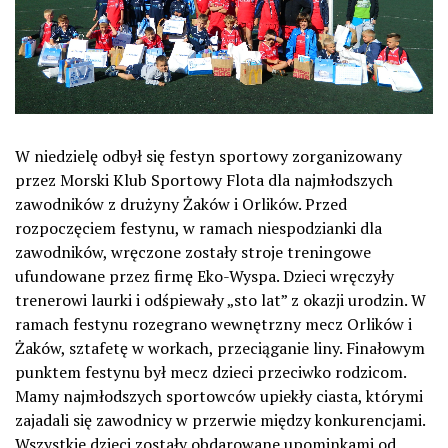
W niedzielę odbył się festyn sportowy zorganizowany
przez Morski Klub Sportowy Flota dla najmłodszych
zawodników z drużyny Żaków i Orlików. Przed
rozpoczęciem festynu, w ramach niespodzianki dla
zawodników, wręczone zostały stroje treningowe
ufundowane przez firmę Eko-Wyspa. Dzieci wręczyły
trenerowi laurki i odśpiewały „sto lat” z okazji urodzin. W
ramach festynu rozegrano wewnętrzny mecz Orlików i
Żaków, sztafetę w workach, przeciąganie liny. Finałowym
punktem festynu był mecz dzieci przeciwko rodzicom.
Mamy najmłodszych sportowców upiekły ciasta, którymi
zajadali się zawodnicy w przerwie między konkurencjami.
Wszystkie dzieci zostały obdarowane upominkami od