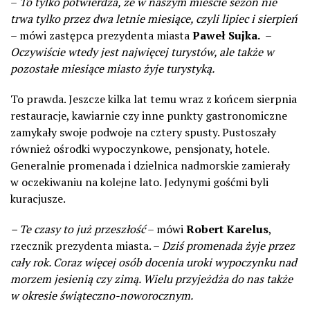
–
To tylko potwierdza, że w naszym mieście sezon nie
trwa tylko przez dwa letnie miesiące, czyli lipiec i sierpień
– mówi zastępca prezydenta miasta
Paweł Sujka.
–
Oczywiście wtedy jest najwięcej turystów, ale także w
pozostałe miesiące miasto żyje turystyką.
To prawda. Jeszcze kilka lat temu wraz z końcem sierpnia
restauracje, kawiarnie czy inne punkty gastronomiczne
zamykały swoje podwoje na cztery spusty. Pustoszały
również ośrodki wypoczynkowe, pensjonaty, hotele.
Generalnie promenada i dzielnica nadmorskie zamierały
w oczekiwaniu na kolejne lato. Jedynymi gośćmi byli
kuracjusze.
– Te czasy to już przeszłość
– mówi
Robert Karelus
,
rzecznik prezydenta miasta. –
Dziś promenada żyje przez
cały rok. Coraz więcej osób docenia uroki wypoczynku nad
morzem jesienią
czy zimą. Wielu przyjeżdża do nas także
w okresie świąteczno-noworocznym.