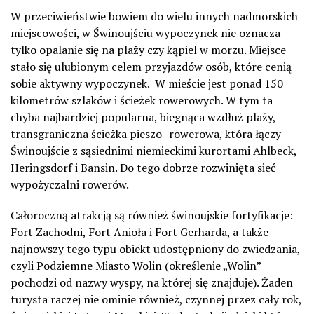
W przeciwieństwie bowiem do wielu innych nadmorskich
miejscowości, w Świnoujściu wypoczynek nie oznacza
tylko opalanie się na plaży czy kąpiel w morzu. Miejsce
stało się ulubionym celem przyjazdów osób, które cenią
sobie aktywny wypoczynek. W mieście jest ponad 150
kilometrów szlaków i ścieżek rowerowych. W tym ta
chyba najbardziej popularna, biegnąca wzdłuż plaży,
transgraniczna ścieżka pieszo- rowerowa, która łączy
Świnoujście z sąsiednimi niemieckimi kurortami Ahlbeck,
Heringsdorf i Bansin. Do tego dobrze rozwinięta sieć
wypożyczalni rowerów.
Całoroczną atrakcją są również świnoujskie fortyfikacje:
Fort Zachodni, Fort Anioła i Fort Gerharda, a także
najnowszy tego typu obiekt udostępniony do zwiedzania,
czyli Podziemne Miasto Wolin (określenie „Wolin”
pochodzi od nazwy wyspy, na której się znajduje). Żaden
turysta raczej nie ominie również, czynnej przez cały rok,