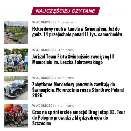
NAJCZĘŚCIEJ CZYTANE
WIADOMOŚCI
1 dzień temu
Rekordowy ruch w tunelu w Świnoujściu. Już do
godz. 14 przejechało ponad 11 tys. samochodów
WIADOMOŚCI
3 dni temu
Jarigol Team Flota Świnoujście zwycięzcą III
Memoriału im. Leszka Zakrzewskiego
WIADOMOŚCI
3 dni temu
Zabytkowe Mercedesy ponownie zawitają do
Świnoujścia. We wrześniu rusza StarDrive Poland
2026
WIADOMOŚCI
4 dni temu
Czas na sprinterskie emocje! Drugi etap 83. Tour
de Pologne prowadzi z Międzyzdrojów do
Szczecina