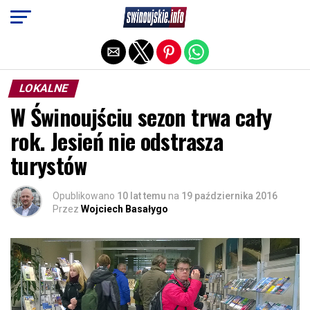
Exit mobile version
LOKALNE
W Świnoujściu sezon trwa cały
rok. Jesień nie odstrasza
turystów
Opublikowano
10 lat temu
na
19 października 2016
Przez
Wojciech Basałygo