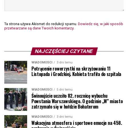
Ta strona używa Akismet do redukcji spamu.
Dowiedz się, w jaki sposób
przetwarzane są dane Twoich komentarzy.
NAJCZĘŚCIEJ CZYTANE
WIADOMOŚCI
3 dni temu
Potrącenie rowerzystki na skrzyżowaniu 11
Listopada i Grodzkiej. Kobieta trafiła do szpitala
WIADOMOŚCI
5 dni temu
Świnoujście uczciło 82. rocznicę wybuchu
Powstania Warszawskiego. O godzinie „W” miasto
zatrzymało się w hołdzie Bohaterom
WIADOMOŚCI
3 dni temu
Wakacyjna atmosfera i sportowe emocje na 458.