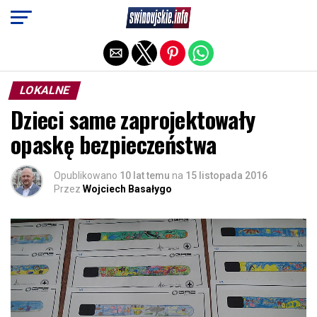
Exit mobile version
LOKALNE
Dzieci same zaprojektowały
opaskę bezpieczeństwa
Opublikowano
10 lat temu
na
15 listopada 2016
Przez
Wojciech Basałygo