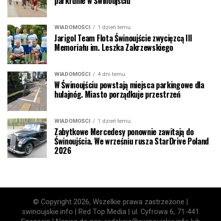
parkrunie w Świnoujściu
WIADOMOŚCI
1 dzień temu
Jarigol Team Flota Świnoujście zwycięzcą III
Memoriału im. Leszka Zakrzewskiego
WIADOMOŚCI
4 dni temu
W Świnoujściu powstają miejsca parkingowe dla
hulajnóg. Miasto porządkuje przestrzeń
WIADOMOŚCI
1 dzień temu
Zabytkowe Mercedesy ponownie zawitają do
Świnoujścia. We wrześniu rusza StarDrive Poland
2026
© Copyright 2026, Wszelkie prawa zastrzeżone |
swinoujskie.info | Red Top Media | ul. Cyfrowa 6, 71-441