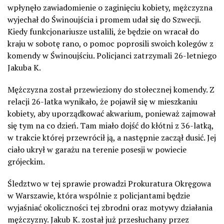
wpłynęło zawiadomienie o zaginięciu kobiety, mężczyzna
wyjechał do Świnoujścia i promem udał się do Szwecji.
Kiedy funkcjonariusze ustalili, że będzie on wracał do
kraju w sobotę rano, o pomoc poprosili swoich kolegów z
komendy w Świnoujściu. Policjanci zatrzymali 26-letniego
Jakuba K.
Mężczyzna został przewieziony do stołecznej komendy. Z
relacji 26-latka wynikało, że pojawił się w mieszkaniu
kobiety, aby uporządkować akwarium, ponieważ zajmował
się tym na co dzień. Tam miało dojść do kłótni z 36-latką,
w trakcie której przewrócił ją, a następnie zaczął dusić. Jej
ciało ukrył w garażu na terenie posesji w powiecie
grójeckim.
Śledztwo w tej sprawie prowadzi Prokuratura Okręgowa
w Warszawie, która wspólnie z policjantami będzie
wyjaśniać okoliczności tej zbrodni oraz motywy działania
mężczyzny. Jakub K. został już przesłuchany przez