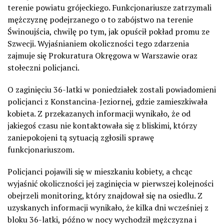
terenie powiatu grójeckiego. Funkcjonariusze zatrzymali
mężczyznę podejrzanego o to zabójstwo na terenie
Świnoujścia, chwilę po tym, jak opuścił pokład promu ze
Szwecji. Wyjaśnianiem okoliczności tego zdarzenia
zajmuje się Prokuratura Okręgowa w Warszawie oraz
stołeczni policjanci.
O zaginięciu 36-latki w poniedziałek zostali powiadomieni
policjanci z Konstancina-Jeziornej, gdzie zamieszkiwała
kobieta. Z przekazanych informacji wynikało, że od
jakiegoś czasu nie kontaktowała się z bliskimi, którzy
zaniepokojeni tą sytuacją zgłosili sprawę
funkcjonariuszom.
Policjanci pojawili się w mieszkaniu kobiety, a chcąc
wyjaśnić okoliczności jej zaginięcia w pierwszej kolejności
obejrzeli monitoring, który znajdował się na osiedlu. Z
uzyskanych informacji wynikało, że kilka dni wcześniej z
bloku 36-latki, późno w nocy wychodził mężczyzna i