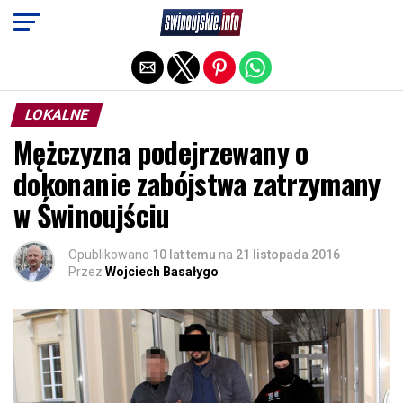
Exit mobile version
LOKALNE
Mężczyzna podejrzewany o
dokonanie zabójstwa zatrzymany
w Świnoujściu
Opublikowano
10 lat temu
na
21 listopada 2016
Przez
Wojciech Basałygo