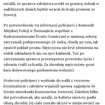
ustalili, że sprawca zabójstwa uciekł za granicę, jednak w
najbliższych dniach będzie wracał do kraju promem ze
Szwecji.
Po potwierdzeniu tej informacji policjanci z Komendy
Miejskiej Policji w Świnoujściu wspólnie z
funkcjonariuszami Straży Granicznej w minioną sobotę
zatrzymali podejrzewanego 26-latka, chwilę po tym, jak
opuścił pokład promu. Mężczyzna nie krył zdziwienia na
widok zakładanych mu na ręce kajdanek. Tuż po
zatrzymaniu sprawca przestępstwa przeciwko życiu i
zdrowiu trafił za kratki. Za zbrodnię mężczyźnie grozi
kara dożywotniego pozbawienia wolności.
Stołeczni policjanci z wydziału do walki z terrorem
kryminalnym i zabójstw wyjaśnili sprawę zaginięcia 36-
letniej mieszkanki Konstancina-Jeziornej. Zaledwie kilku
dni potrzebowali, aby ustalić, że kobieta niestety padła
ofiarą zbrodni. Jej ciało zostało ukryte w miejscowości na