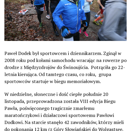
Paweł Dodek był sportowcem i dziennikarzem. Zginął w
2008 roku pod kołami samochodu wracając na rowerze po
drodze z Międzyzdrojów do Świnoujścia. Potrąciła go 22-
letnia kierująca. Od tamtego czasu, co roku, grupa
sportowców startuje w biegu memoriałowym.
W niedzielne, słoneczne i dość ciepłe południe 20
listopada, przeprowadzona została VIII edycja Biegu
Pawła, poświęconego tragicznie zmarłemu
maratończykowi i działaczowi sportowemu Pawłowi
Dodkowi. Na starcie stanęło 42 zawodników, którzy mieli
do pokonania 12 km (z Góry Słowiańskiej do Wolgastsee,