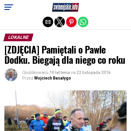
Exit mobile version
LOKALNE
[ZDJĘCIA] Pamiętali o Pawle
Dodku. Biegają dla niego co roku
Opublikowano
10 lat temu
na
22 listopada 2016
Przez
Wojciech Basałygo