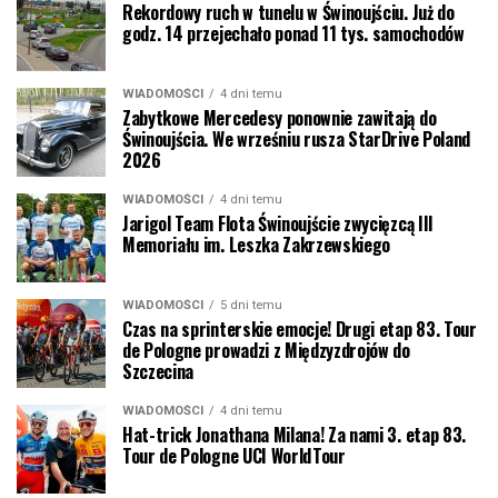
Rekordowy ruch w tunelu w Świnoujściu. Już do
godz. 14 przejechało ponad 11 tys. samochodów
WIADOMOŚCI
4 dni temu
Zabytkowe Mercedesy ponownie zawitają do
Świnoujścia. We wrześniu rusza StarDrive Poland
2026
WIADOMOŚCI
4 dni temu
Jarigol Team Flota Świnoujście zwycięzcą III
Memoriału im. Leszka Zakrzewskiego
WIADOMOŚCI
5 dni temu
Czas na sprinterskie emocje! Drugi etap 83. Tour
de Pologne prowadzi z Międzyzdrojów do
Szczecina
WIADOMOŚCI
4 dni temu
Hat-trick Jonathana Milana! Za nami 3. etap 83.
Tour de Pologne UCI WorldTour