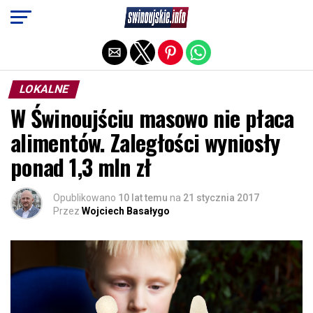
Exit mobile version
LOKALNE
W Świnoujściu masowo nie płaca
alimentów. Zaległości wyniosły
ponad 1,3 mln zł
Opublikowano
10 lat temu
na
21 stycznia 2017
Przez
Wojciech Basałygo