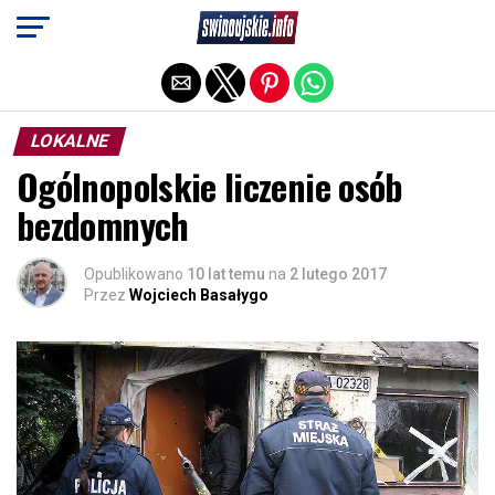
Exit mobile version
LOKALNE
Ogólnopolskie liczenie osób
bezdomnych
Opublikowano
10 lat temu
na
2 lutego 2017
Przez
Wojciech Basałygo