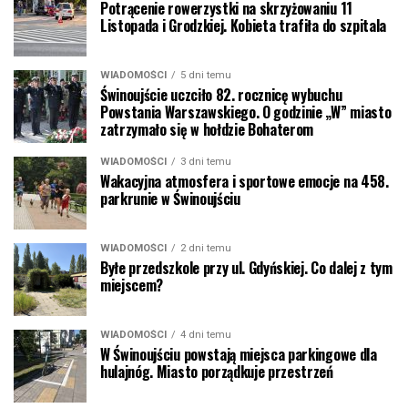
Potrącenie rowerzystki na skrzyżowaniu 11
Listopada i Grodzkiej. Kobieta trafiła do szpitala
WIADOMOŚCI
5 dni temu
Świnoujście uczciło 82. rocznicę wybuchu
Powstania Warszawskiego. O godzinie „W” miasto
zatrzymało się w hołdzie Bohaterom
WIADOMOŚCI
3 dni temu
Wakacyjna atmosfera i sportowe emocje na 458.
parkrunie w Świnoujściu
WIADOMOŚCI
2 dni temu
Byłe przedszkole przy ul. Gdyńskiej. Co dalej z tym
miejscem?
WIADOMOŚCI
4 dni temu
W Świnoujściu powstają miejsca parkingowe dla
hulajnóg. Miasto porządkuje przestrzeń