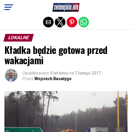
Exit mobile version
LOKALNE
Kładka będzie gotowa przed
wakacjami
Opublikowano
9 lat temu
na
7 lutego 2017
Przez
Wojciech Basałygo