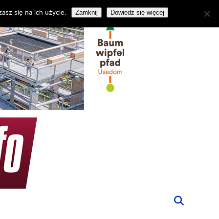
asz się na ich użycie.
Zamknij
Dowiedz się więcej