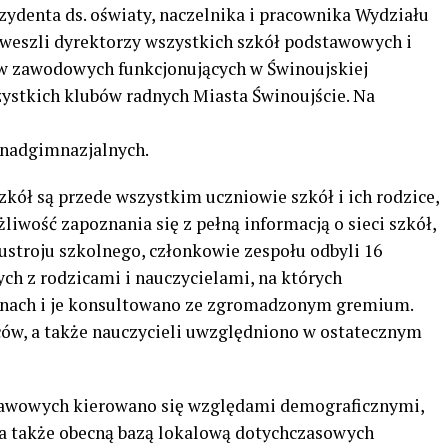
zydenta ds. oświaty, naczelnika i pracownika Wydziału
 weszli dyrektorzy wszystkich szkół podstawowych i
w zawodowych funkcjonujących w Świnoujskiej
zystkich klubów radnych Miasta Świnoujście. Na
onadgimnazjalnych.
zkół są przede wszystkim uczniowie szkół i ich rodzice,
iwość zapoznania się z pełną informacją o sieci szkół,
stroju szkolnego, członkowie zespołu odbyli 16
ch z rodzicami i nauczycielami, na których
nach i je konsultowano ze zgromadzonym gremium.
ów, a także nauczycieli uwzględniono w ostatecznym
stawowych kierowano się względami demograficznymi,
a także obecną bazą lokalową dotychczasowych