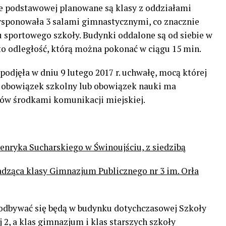
e podstawowej planowane są klasy z oddziałami
ysponowała 3 salami gimnastycznymi, co znacznie
u sportowego szkoły. Budynki oddalone są od siebie w
t to odległość, którą można pokonać w ciągu 15 min.
djęła w dniu 9 lutego 2017 r. uchwałę, mocą której
ca obowiązek szkolny lub obowiązek nauki ma
dów środkami komunikacji miejskiej.
enryka Sucharskiego w Świnoujściu, z siedzibą
wadząca klasy Gimnazjum Publicznego nr 3 im. Orła
 odbywać się będą w budynku dotychczasowej Szkoły
j 2, a klas gimnazjum i klas starszych szkoły