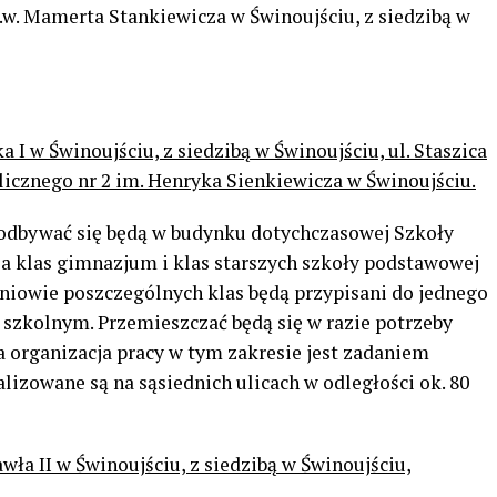
.w. Mamerta Stankiewicza w Świnoujściu, z siedzibą w
 I w Świnoujściu, z siedzibą w Świnoujściu, ul. Staszica
icznego nr 2 im. Henryka Sienkiewicza w Świnoujściu.
 odbywać się będą w budynku dotychczasowej Szkoły
, a klas gimnazjum i klas starszych szkoły podstawowej
zniowie poszczególnych klas będą przypisani do jednego
 szkolnym. Przemieszczać będą się w razie potrzeby
a organizacja pracy w tym zakresie jest zadaniem
lizowane są na sąsiednich ulicach w odległości ok. 80
wła II w Świnoujściu, z siedzibą w Świnoujściu,