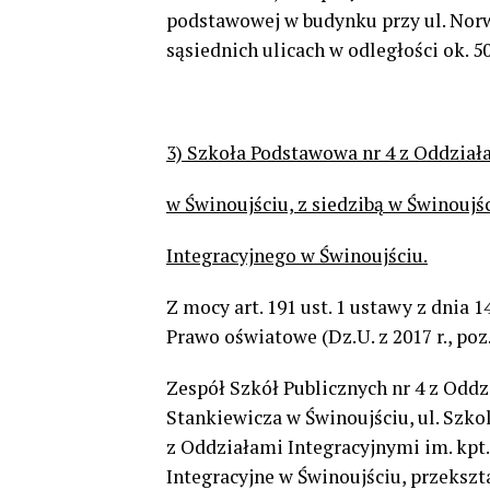
podstawowej w budynku przy ul. Norw
sąsiednich ulicach w odległości ok. 5
3) Szkoła Podstawowa nr 4 z Oddział
w Świnoujściu, z siedzibą w Świnoujś
Integracyjnego w Świnoujściu.
Z mocy art. 191 ust. 1 ustawy z dnia 
Prawo oświatowe (Dz.U. z 2017 r., poz.
Zespół Szkół Publicznych nr 4 z Oddz
Stankiewicza w Świnoujściu, ul. Szko
z Oddziałami Integracyjnymi im. kpt
Integracyjne w Świnoujściu, przekszt