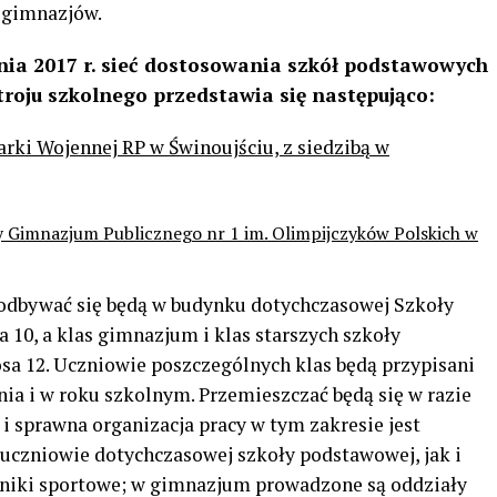
 gimnazjów.
ia 2017 r. sieć dostosowania szkół podstawowych
roju szkolnego przedstawia się następująco:
rki Wojennej RP w Świnoujściu, z siedzibą w
y Gimnazjum Publicznego nr 1 im. Olimpijczyków Polskich w
 odbywać się będą w budynku dotychczasowej Szkoły
a 10, a klas gimnazjum i klas starszych szkoły
sa 12. Uczniowie poszczególnych klas będą przypisani
ia i w roku szkolnym. Przemieszczać będą się w razie
 i sprawna organizacja pracy w tym zakresie jest
uczniowie dotychczasowej szkoły podstawowej, jak i
niki sportowe; w gimnazjum prowadzone są oddziały