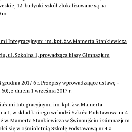
eskiej 12; budynki szkół zlokalizowane są na
0 m.
ami Integracyjnymi im. kpt. ż.w. Mamerta Stankiewicza
ciu, ul. Szkolna 1, prowadząca klasy Gimnazjum
14 grudnia 2017 6 r. Przepisy wprowadzające ustawę –
 60), z dniem 1 września 2017 r.
iałami Integracyjnymi im. kpt. ż.w. Mamerta
lna 1, w skład którego wchodzi Szkoła Podstawowa nr 4
. ż.w. Mamerta Stankiewicza w Świnoujściu i Gimnazjum
ałci się w ośmioletnią Szkołę Podstawową nr 4 z