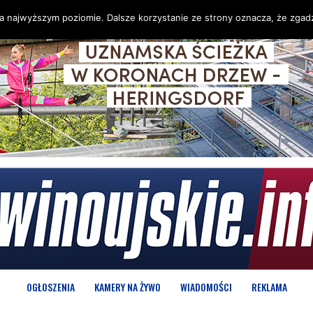
na najwyższym poziomie. Dalsze korzystanie ze strony oznacza, że zgadz
OGŁOSZENIA
KAMERY NA ŻYWO
WIADOMOŚCI
REKLAMA