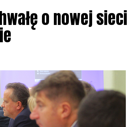
chwałę o nowej sieci
ie