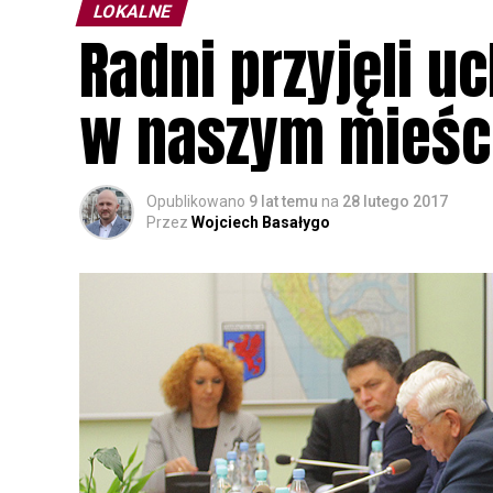
LOKALNE
Radni przyjęli u
w naszym mieśc
Opublikowano
9 lat temu
na
28 lutego 2017
Przez
Wojciech Basałygo