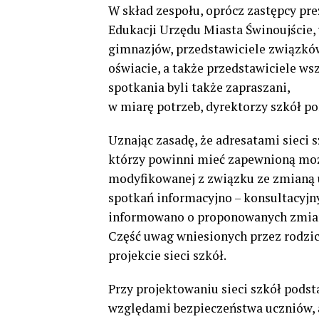
W skład zespołu, oprócz zastępcy pre
Edukacji Urzędu Miasta Świnoujście,
gimnazjów, przedstawiciele związkó
oświacie, a także przedstawiciele ws
spotkania byli także zapraszani,
w miarę potrzeb, dyrektorzy szkół p
Uznając zasadę, że adresatami sieci s
którzy powinni mieć zapewnioną możl
modyfikowanej z związku ze zmianą u
spotkań informacyjno – konsultacyjny
informowano o proponowanych zmia
Część uwag wniesionych przez rodzic
projekcie sieci szkół.
Przy projektowaniu sieci szkół pod
względami bezpieczeństwa uczniów, 