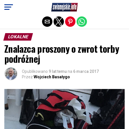
Exit mobile version
LOKALNE
Znalazca proszony o zwrot torby
podróżnej
Opublikowano
9 lat temu
na
6 marca 2017
Przez
Wojciech Basałygo