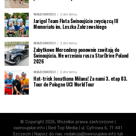
WIADOMOŚCI
2 dni temu
Jarigol Team Flota Świnoujście zwycięzcą III
Memoriału im. Leszka Zakrzewskiego
WIADOMOŚCI
2 dni temu
Zabytkowe Mercedesy ponownie zawitają do
Świnoujścia. We wrześniu rusza StarDrive Poland
2026
WIADOMOŚCI
2 dni temu
Hat-trick Jonathana Milana! Za nami 3. etap 83.
Tour de Pologne UCI WorldTour
© Copyright 2026, Wszelkie prawa zastrzeżone |
swinoujskie.info | Red Top Media | ul. Cyfrowa 6, 71-441
Szczecin | Napisz do nas: redakcja@swinoujskie.info lub