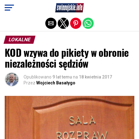
Exit mobile version
LOKALNE
KOD wzywa do pikiety w obronie
niezależności sędziów
Opublikowano
9 lat temu
na
18 kwietnia 2017
Przez
Wojciech Basałygo