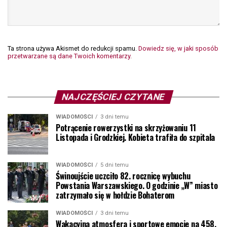
Ta strona używa Akismet do redukcji spamu.
Dowiedz się, w jaki sposób
przetwarzane są dane Twoich komentarzy.
NAJCZĘŚCIEJ CZYTANE
WIADOMOŚCI
3 dni temu
Potrącenie rowerzystki na skrzyżowaniu 11
Listopada i Grodzkiej. Kobieta trafiła do szpitala
WIADOMOŚCI
5 dni temu
Świnoujście uczciło 82. rocznicę wybuchu
Powstania Warszawskiego. O godzinie „W” miasto
zatrzymało się w hołdzie Bohaterom
WIADOMOŚCI
3 dni temu
Wakacyjna atmosfera i sportowe emocje na 458.