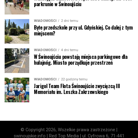
parkrunie w Świnoujściu
WIADOMOŚCI
2 dni temu
Byłe przedszkole przy ul. Gdyńskiej. Co dalej z tym
miejscem?
WIADOMOŚCI
4 dni temu
W Świnoujściu powstają miejsca parkingowe dla
hulajnóg. Miasto porządkuje przestrzeń
WIADOMOŚCI
22 godziny temu
Jarigol Team Flota Świnoujście zwycięzcą III
Memoriału im. Leszka Zakrzewskiego
© Copyright 2026, Wszelkie prawa zastrzeżone |
swinoujskie.info | Red Top Media | ul. Cyfrowa 6, 71-441