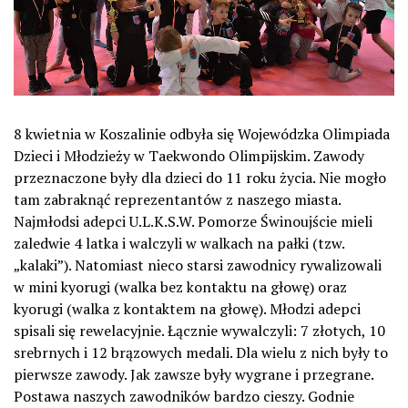
8 kwietnia w Koszalinie odbyła się Wojewódzka Olimpiada
Dzieci i Młodzieży w Taekwondo Olimpijskim. Zawody
przeznaczone były dla dzieci do 11 roku życia. Nie mogło
tam zabraknąć reprezentantów z naszego miasta.
Najmłodsi adepci U.L.K.S.W. Pomorze Świnoujście mieli
zaledwie 4 latka i walczyli w walkach na pałki (tzw.
„kalaki”). Natomiast nieco starsi zawodnicy rywalizowali
w mini kyorugi (walka bez kontaktu na głowę) oraz
kyorugi (walka z kontaktem na głowę). Młodzi adepci
spisali się rewelacyjnie. Łącznie wywalczyli: 7 złotych, 10
srebrnych i 12 brązowych medali. Dla wielu z nich były to
pierwsze zawody. Jak zawsze były wygrane i przegrane.
Postawa naszych zawodników bardzo cieszy. Godnie