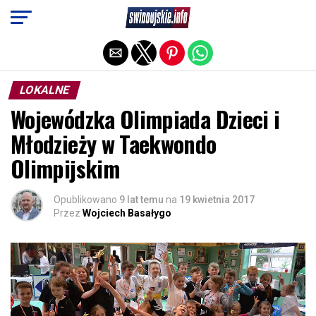
Exit mobile version
LOKALNE
Wojewódzka Olimpiada Dzieci i
Młodzieży w Taekwondo
Olimpijskim
Opublikowano
9 lat temu
na
19 kwietnia 2017
Przez
Wojciech Basałygo