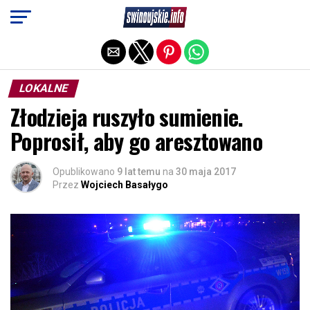
Exit mobile version
LOKALNE
Złodzieja ruszyło sumienie.
Poprosił, aby go aresztowano
Opublikowano
9 lat temu
na
30 maja 2017
Przez
Wojciech Basałygo