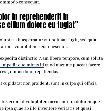
a commodo consequat.
olor in reprehenderit in
se cillum dolore eu fugiat”
ptas sit aspernatur aut odit aut fugit, sed quia
ratione voluptatem sequi nesciunt.
 expedita distinctio. Nam libero tempore, cum soluta
l impedit quo minus id
quod maxime placeat facere
est, omnis dolor repellendus.
t cupidatat non proident, sunt in culpa qui officia
 natus error sit voluptatem accusantium doloremque
ipsa quae ab illo inventore veritatis et quasi