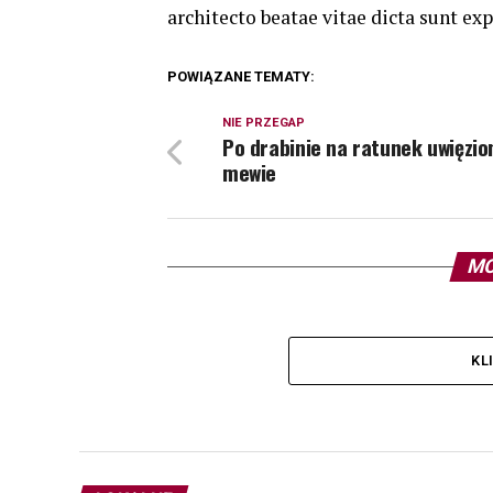
architecto beatae vitae dicta sunt exp
POWIĄZANE TEMATY:
NIE PRZEGAP
Po drabinie na ratunek uwięzio
mewie
MO
KL