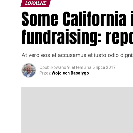
LOKALNE
Some California 
fundraising: rep
At vero eos et accusamus et iusto odio digni
Opublikowano
9 lat temu
na
5 lipca 2017
Przez
Wojciech Basałygo