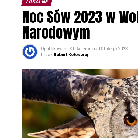
LOKALNE
Noc Sów 2023 w Wo
Narodowym
Opublikowano
3 lata temu
na
10 lutego 2023
Przez
Robert Kołodziej