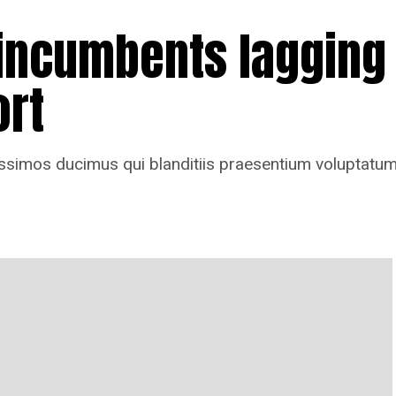
incumbents lagging 
ort
ssimos ducimus qui blanditiis praesentium voluptatum d