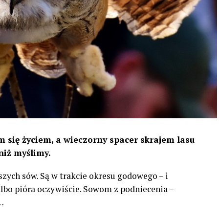
 się życiem, a wieczorny spacer skrajem lasu
niż myślimy.
szych sów. Są w trakcie okresu godowego – i
 albo pióra oczywiście. Sowom z podniecenia –
…