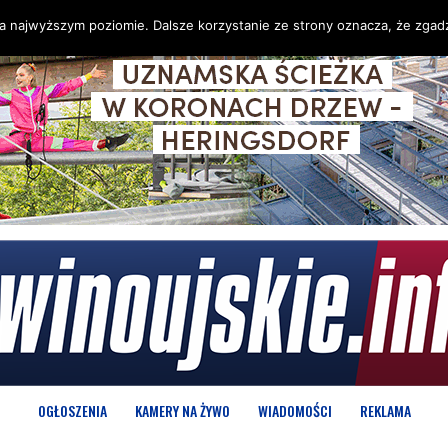
na najwyższym poziomie. Dalsze korzystanie ze strony oznacza, że zgadz
OGŁOSZENIA
KAMERY NA ŻYWO
WIADOMOŚCI
REKLAMA