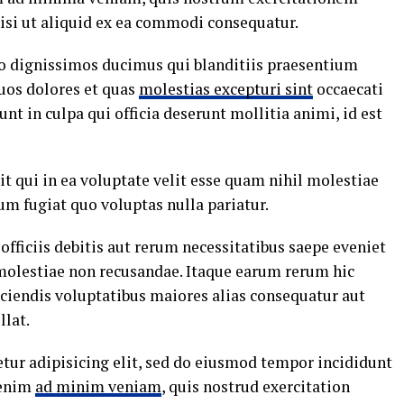
nisi ut aliquid ex ea commodi consequatur.
io dignissimos ducimus qui blanditiis praesentium
uos dolores et quas
molestias excepturi sint
occaecati
nt in culpa qui officia deserunt mollitia animi, id est
t qui in ea voluptate velit esse quam nihil molestiae
um fugiat quo voluptas nulla pariatur.
ficiis debitis aut rerum necessitatibus saepe eveniet
 molestiae non recusandae. Itaque earum rerum hic
iciendis voluptatibus maiores alias consequatur aut
llat.
tur adipisicing elit, sed do eiusmod tempor incididunt
 enim
ad minim veniam
, quis nostrud exercitation