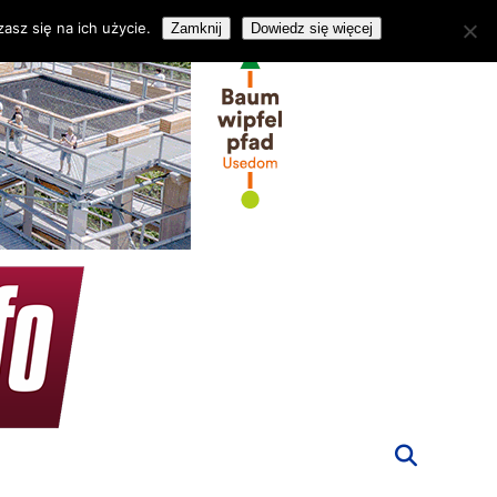
asz się na ich użycie.
Zamknij
Dowiedz się więcej