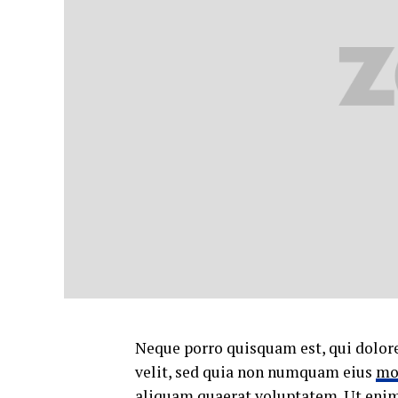
Neque porro quisquam est, qui dolore
velit, sed quia non numquam eius
mo
aliquam quaerat voluptatem. Ut eni