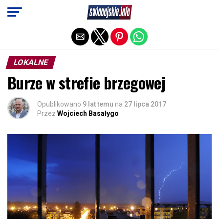
Exit mobile version
LOKALNE
Burze w strefie brzegowej
Opublikowano
9 lat temu
na
27 lipca 2017
Przez
Wojciech Basałygo