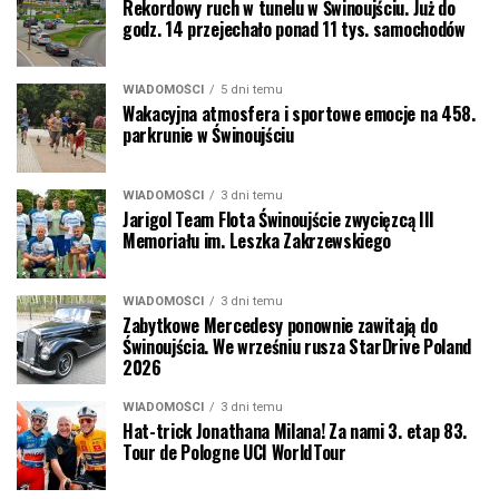
Rekordowy ruch w tunelu w Świnoujściu. Już do
godz. 14 przejechało ponad 11 tys. samochodów
WIADOMOŚCI
5 dni temu
Wakacyjna atmosfera i sportowe emocje na 458.
parkrunie w Świnoujściu
WIADOMOŚCI
3 dni temu
Jarigol Team Flota Świnoujście zwycięzcą III
Memoriału im. Leszka Zakrzewskiego
WIADOMOŚCI
3 dni temu
Zabytkowe Mercedesy ponownie zawitają do
Świnoujścia. We wrześniu rusza StarDrive Poland
2026
WIADOMOŚCI
3 dni temu
Hat-trick Jonathana Milana! Za nami 3. etap 83.
Tour de Pologne UCI WorldTour