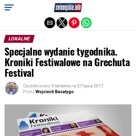
Exit mobile version
LOKALNE
Specjalne wydanie tygodnika.
Kroniki Festiwalowe na Grechuta
Festival
Opublikowano
9 lat temu
na
27 lipca 2017
Przez
Wojciech Basałygo