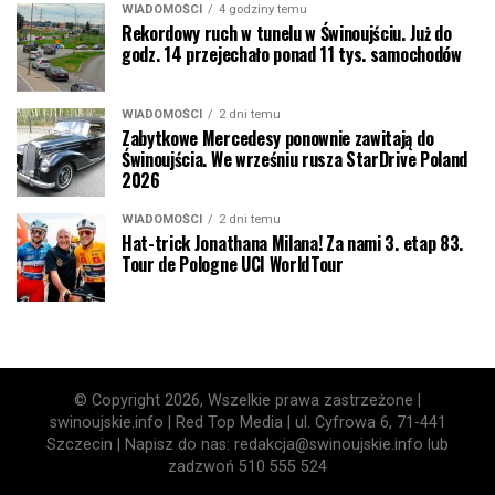
WIADOMOŚCI
4 godziny temu
Rekordowy ruch w tunelu w Świnoujściu. Już do
godz. 14 przejechało ponad 11 tys. samochodów
WIADOMOŚCI
2 dni temu
Zabytkowe Mercedesy ponownie zawitają do
Świnoujścia. We wrześniu rusza StarDrive Poland
2026
WIADOMOŚCI
2 dni temu
Hat-trick Jonathana Milana! Za nami 3. etap 83.
Tour de Pologne UCI WorldTour
© Copyright 2026, Wszelkie prawa zastrzeżone |
swinoujskie.info | Red Top Media | ul. Cyfrowa 6, 71-441
Szczecin | Napisz do nas: redakcja@swinoujskie.info lub
zadzwoń 510 555 524