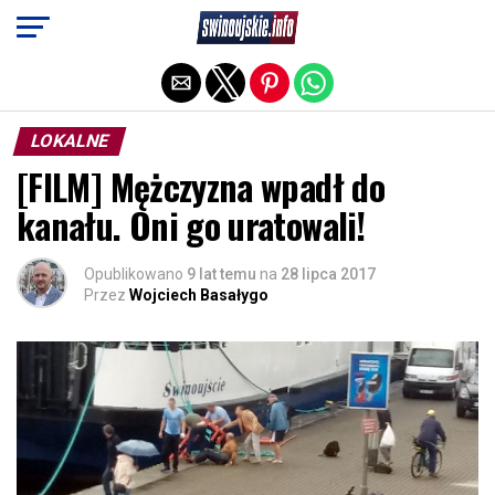
Exit mobile version
LOKALNE
[FILM] Mężczyzna wpadł do
kanału. Oni go uratowali!
Opublikowano
9 lat temu
na
28 lipca 2017
Przez
Wojciech Basałygo