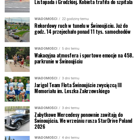
Listopada i Grodzkiej. Kobieta trafiła do szpitala
WIADOMOŚCI
22 godziny temu
Rekordowy ruch w tunelu w Świnoujściu. Już do
godz. 14 przejechało ponad 11 tys. samochodów
WIADOMOŚCI
5 dni temu
Wakacyjna atmosfera i sportowe emocje na 458.
parkrunie w Świnoujściu
WIADOMOŚCI
3 dni temu
Jarigol Team Flota Świnoujście zwycięzcą III
Memoriału im. Leszka Zakrzewskiego
WIADOMOŚCI
3 dni temu
Zabytkowe Mercedesy ponownie zawitają do
Świnoujścia. We wrześniu rusza StarDrive Poland
2026
WIADOMOŚCI
4 dni temu