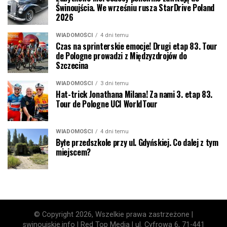
Świnoujścia. We wrześniu rusza StarDrive Poland
2026
WIADOMOŚCI
4 dni temu
Czas na sprinterskie emocje! Drugi etap 83. Tour
de Pologne prowadzi z Międzyzdrojów do
Szczecina
WIADOMOŚCI
3 dni temu
Hat-trick Jonathana Milana! Za nami 3. etap 83.
Tour de Pologne UCI WorldTour
WIADOMOŚCI
4 dni temu
Byłe przedszkole przy ul. Gdyńskiej. Co dalej z tym
miejscem?
© Copyright 2026, Wszelkie prawa zastrzeżone |
swinoujskie.info | Red Top Media | ul. Cyfrowa 6, 71-441