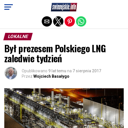
Exit mobile version
LOKALNE
Był prezesem Polskiego LNG
zaledwie tydzień
Opublikowano
9 lat temu
na
7 sierpnia 2017
Przez
Wojciech Basałygo