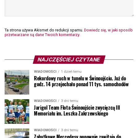
Ta strona używa Akismet do redukcji spamu.
Dowiedz się, w jaki sposób
przetwarzane są dane Twoich komentarzy.
NAJCZĘŚCIEJ CZYTANE
WIADOMOŚCI
1 dzień temu
Rekordowy ruch w tunelu w Świnoujściu. Już do
godz. 14 przejechało ponad 11 tys. samochodów
WIADOMOŚCI
3 dni temu
Jarigol Team Flota Świnoujście zwycięzcą III
Memoriału im. Leszka Zakrzewskiego
WIADOMOŚCI
3 dni temu
Zabytkowe Mercedesy ponownie zawitają do