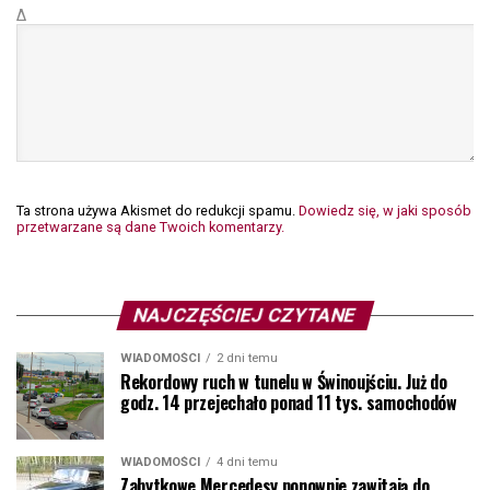
Δ
Ta strona używa Akismet do redukcji spamu.
Dowiedz się, w jaki sposób
przetwarzane są dane Twoich komentarzy.
NAJCZĘŚCIEJ CZYTANE
WIADOMOŚCI
2 dni temu
Rekordowy ruch w tunelu w Świnoujściu. Już do
godz. 14 przejechało ponad 11 tys. samochodów
WIADOMOŚCI
4 dni temu
Zabytkowe Mercedesy ponownie zawitają do