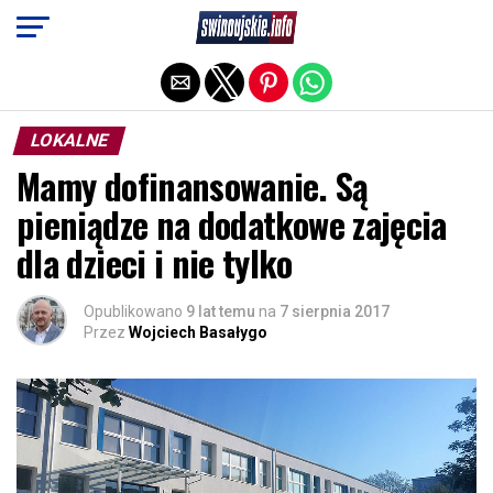
Exit mobile version
LOKALNE
Mamy dofinansowanie. Są
pieniądze na dodatkowe zajęcia
dla dzieci i nie tylko
Opublikowano
9 lat temu
na
7 sierpnia 2017
Przez
Wojciech Basałygo