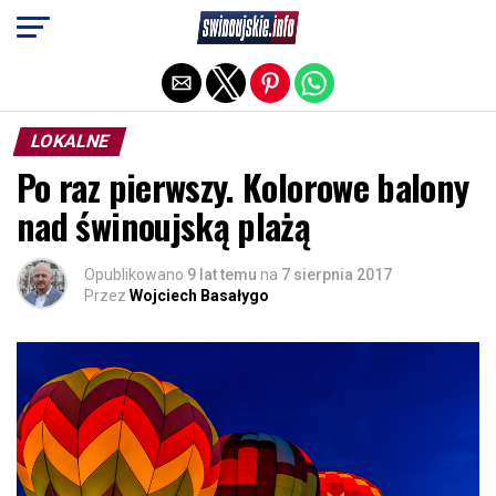
Exit mobile version
LOKALNE
Po raz pierwszy. Kolorowe balony
nad świnoujską plażą
Opublikowano
9 lat temu
na
7 sierpnia 2017
Przez
Wojciech Basałygo