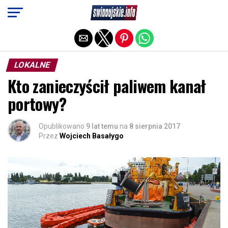
Exit mobile version
LOKALNE
Kto zanieczyścił paliwem kanał
portowy?
Opublikowano
9 lat temu
na
8 sierpnia 2017
Przez
Wojciech Basałygo