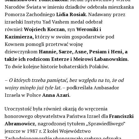
Narodów Świata w imieniu dziadków odebrała mieszkanka
Pomorza Zachodniego
Lidia Rosiak
. Nadawany przez
izraelski Instytu Yad Vashem medal odebrał
również
Wojciech Koczan
, syn
Weroniki i
Kazimierza,
którzy w swoim gospodarstwie pod
Kownem pomogli przetrwać wojnę
dziewczynkom
Hannie, Sarze, Asne, Pesiam i Heni, a
także ich rodzicom Esterze i Meirowi Łabanowskim
.
To dwie kolejne historie bohaterskich Polaków.
–
O których trzeba pamiętać, bez względu na to, że od
wojny minęło już tyle lat.
– podkreślała Ambasador
Izraela w Polsce
Anna Azari
.
Uroczystość była również okazją do wręczenia
honorowego obywatelstwa Państwa Izrael dla
Franciszki
Abramowicz
, nagrodzonej tytułem „Sprawiedliwego”
jeszcze w 1987 r. Z kolei Województwo
Zachodniopomorskie uhonorowało srebrną odznaką