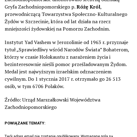
Gryfa Zachodniopomorskiego p.
Różę Król
,
przewodniczącą Towarzystwa Społeczno-Kulturalnego
Żydów w Szczecinie, która od lat działa na rzecz
mniejszości żydowskiej na Pomorzu Zachodnim.
Instytut Yad Vashem w Jerozolimie od 1963 r. przyznaje
tytuł „Sprawiedliwy wśród Narodów Świata” Bohaterom,
którzy w czasie Holokaustu z narażeniem życia i
bezinteresownie nieśli pomoc prześladowanym Żydom.
Medal jest najwyższym izraelskim odznaczeniem
cywilnym. Do 1 stycznia 2017 r. otrzymało go 26 513
osób, w tym 6706 Polaków.
Źródło: Urząd Marszałkowski Województwa
Zachodniopomorskiego
POWIĄZANE TEMATY:
Twój adres email nie zostanie opublikowany.
Wymagane pola są