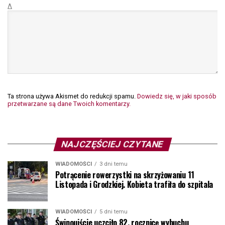
Δ
Ta strona używa Akismet do redukcji spamu.
Dowiedz się, w jaki sposób
przetwarzane są dane Twoich komentarzy.
NAJCZĘŚCIEJ CZYTANE
WIADOMOŚCI
3 dni temu
Potrącenie rowerzystki na skrzyżowaniu 11
Listopada i Grodzkiej. Kobieta trafiła do szpitala
WIADOMOŚCI
5 dni temu
Świnoujście uczciło 82. rocznicę wybuchu