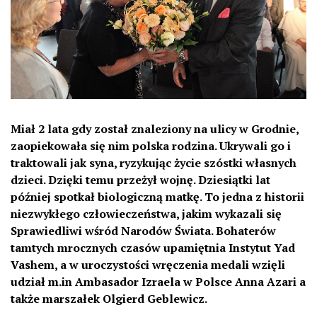
Miał 2 lata gdy został znaleziony na ulicy w Grodnie,
zaopiekowała się nim polska rodzina. Ukrywali go i
traktowali jak syna, ryzykując życie szóstki własnych
dzieci. Dzięki temu przeżył wojnę. Dziesiątki lat
później spotkał biologiczną matkę. To jedna z historii
niezwykłego człowieczeństwa, jakim wykazali się
Sprawiedliwi wśród Narodów Świata. Bohaterów
tamtych mrocznych czasów upamiętnia Instytut Yad
Vashem, a w uroczystości wręczenia medali wzięli
udział m.in Ambasador Izraela w Polsce Anna Azari a
także marszałek Olgierd Geblewicz.