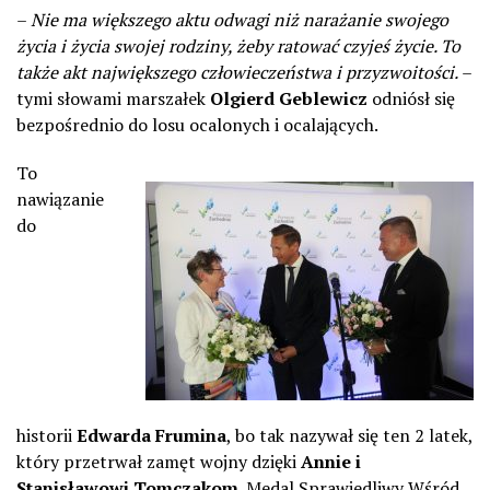
–
Nie ma większego aktu odwagi niż narażanie swojego
życia i życia swojej rodziny, żeby ratować czyjeś życie. To
także akt największego człowieczeństwa i przyzwoitości.
–
tymi słowami marszałek
Olgierd Geblewicz
odniósł się
bezpośrednio do losu ocalonych i ocalających.
To
nawiązanie
do
historii
Edwarda Frumina
, bo tak nazywał się ten 2 latek,
który przetrwał zamęt wojny dzięki
Annie i
Stanisławowi Tomczakom
. Medal Sprawiedliwy Wśród