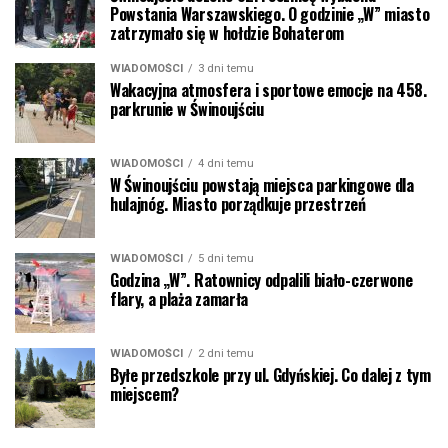
Powstania Warszawskiego. O godzinie „W” miasto
zatrzymało się w hołdzie Bohaterom
WIADOMOŚCI
3 dni temu
Wakacyjna atmosfera i sportowe emocje na 458.
parkrunie w Świnoujściu
WIADOMOŚCI
4 dni temu
W Świnoujściu powstają miejsca parkingowe dla
hulajnóg. Miasto porządkuje przestrzeń
WIADOMOŚCI
5 dni temu
Godzina „W”. Ratownicy odpalili biało-czerwone
flary, a plaża zamarła
WIADOMOŚCI
2 dni temu
Byłe przedszkole przy ul. Gdyńskiej. Co dalej z tym
miejscem?