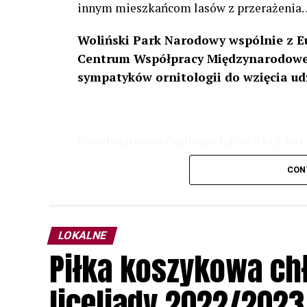
innym mieszkańcom lasów z przerażenia
Woliński Park Narodowy wspólnie z E
Centrum Współpracy Międzynarodowej
sympatyków ornitologii do wzięcia ud
Koordynatorem Ogólnopolskim Akcji jest 
odbędzie się w dniach
24 i 25 lutego 202
CON
plakacie. W programie m. in. prelekcja o b
przyrodnicze o sowach, nasłuchiwania só
parku.
LOKALNE
Wszystkich uczestników zapraszamy do ud
Piłka koszykowa c
rozpoznawanie głosów sów i wymianę dośw
zapisy.
liceliady 2022/2023