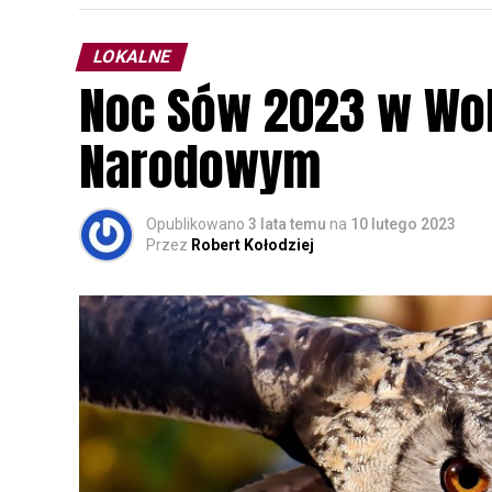
LOKALNE
Noc Sów 2023 w Wo
Narodowym
Opublikowano
3 lata temu
na
10 lutego 2023
Przez
Robert Kołodziej