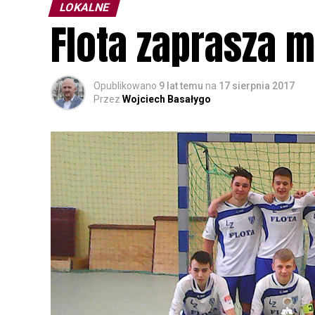
LOKALNE
Flota zaprasza 
Opublikowano
9 lat temu
na
17 sierpnia 2017
Przez
Wojciech Basałygo