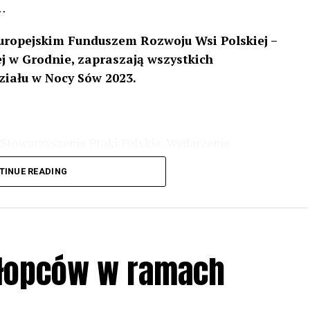
…
uropejskim Funduszem Rozwoju Wsi Polskiej –
 w Grodnie, zapraszają wszystkich
ziału w Nocy Sów 2023.
Stowarzyszenie Ptaki Polskie. Wydarzenie
3 r
. wg harmonogramu przedstawionego na
TINUE READING
iologii i zwyczajach sów, wystawy, quizy
w w terenie – w wybranych punktach terenowych
ziału w Akcji, włączenia się w aktywne
hłopców w ramach
iadczeń przy grillu.
Na wydarzenie obowiązują