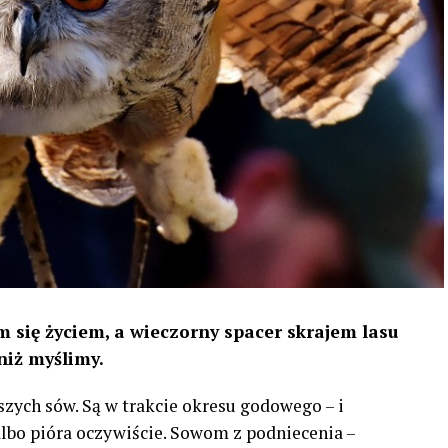
 się życiem, a wieczorny spacer skrajem lasu
niż myślimy.
szych sów. Są w trakcie okresu godowego – i
 albo pióra oczywiście. Sowom z podniecenia –