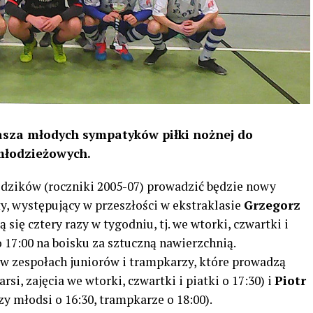
asza młodych sympatyków piłki nożnej do
 młodzieżowych.
odzików (roczniki 2005-07) prowadzić będzie nowy
ty, występujący w przeszłości w ekstraklasie
Grzegorz
ą się cztery razy w tygodniu, tj. we wtorki, czwartki i
o 17:00 na boisku za sztuczną nawierzchnią.
 w zespołach juniorów i trampkarzy, które prowadzą
arsi, zajęcia we wtorki, czwartki i piatki o 17:30) i
Piotr
zy młodsi o 16:30, trampkarze o 18:00).