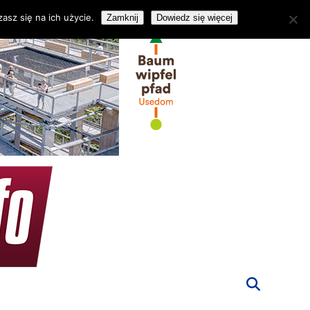
asz się na ich użycie.
Zamknij
Dowiedz się więcej