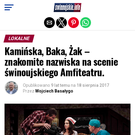
Exit mobile version
LOKALNE
Kamińska, Baka, Żak –
znakomite nazwiska na scenie
świnoujskiego Amfiteatru.
Opublikowano
9 lat temu
na
18 sierpnia 2017
Przez
Wojciech Basałygo