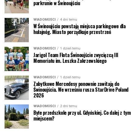
parkrunie w Świnoujściu
WIADOMOŚCI
4 dni temu
W Świnoujściu powstają miejsca parkingowe dla
hulajnóg. Miasto porządkuje przestrzeń
WIADOMOŚCI
1 dzień temu
Jarigol Team Flota Świnoujście zwycięzcą III
Memoriału im. Leszka Zakrzewskiego
WIADOMOŚCI
1 dzień temu
Zabytkowe Mercedesy ponownie zawitają do
Świnoujścia. We wrześniu rusza StarDrive Poland
2026
WIADOMOŚCI
2 dni temu
Byłe przedszkole przy ul. Gdyńskiej. Co dalej z tym
miejscem?