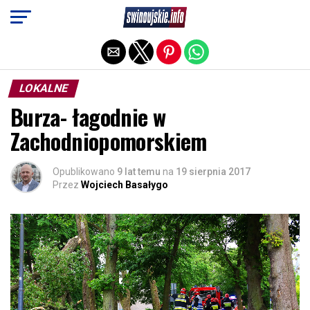
Exit mobile version
LOKALNE
Burza- łagodnie w
Zachodniopomorskiem
Opublikowano
9 lat temu
na
19 sierpnia 2017
Przez
Wojciech Basałygo