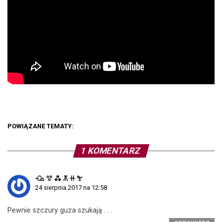
POWIĄZANE TEMATY:
1 KOMENTARZ
ꘐ ꖜ ꗈ ꕧ ꔠ ꖟ
24 sierpnia 2017 na 12:58
Pewnie szczury guza szukają . . .