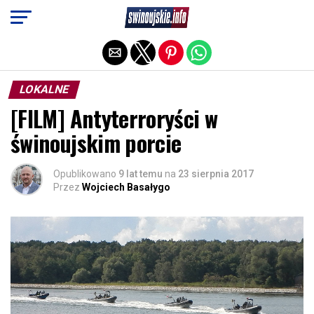
Exit mobile version
LOKALNE
[FILM] Antyterroryści w
świnoujskim porcie
Opublikowano
9 lat temu
na
23 sierpnia 2017
Przez
Wojciech Basałygo