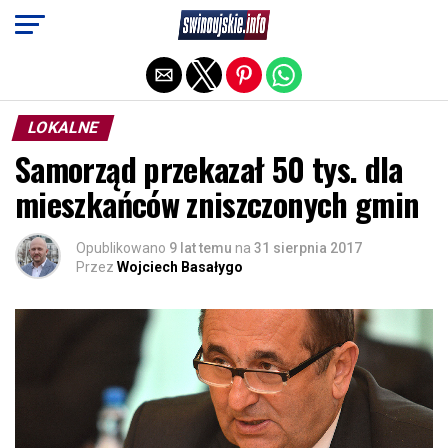
Exit mobile version
LOKALNE
Samorząd przekazał 50 tys. dla
mieszkańców zniszczonych gmin
Opublikowano
9 lat temu
na
31 sierpnia 2017
Przez
Wojciech Basałygo