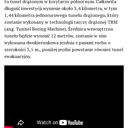
to tunel drążonym w korytarzu północnym. Całkowita
długość inwestycji wyniesie około 3,4 kilometra, w tym
1,44 kilometra jednorurowego tunelu drążonego, który
zostanie wykonany w technologii tarczy drążonej TBM
(ang. Tunnel Boring Machine). Średnica wewnętrzna
tunelu będzie wynosić 12 metrów, zostanie w nim
wykonana dwukierunkowa jezdnia z pasami ruchu o
szerokości 3,5 m., poniżej jezdni powstanie również tunel
ewakuacyjny.