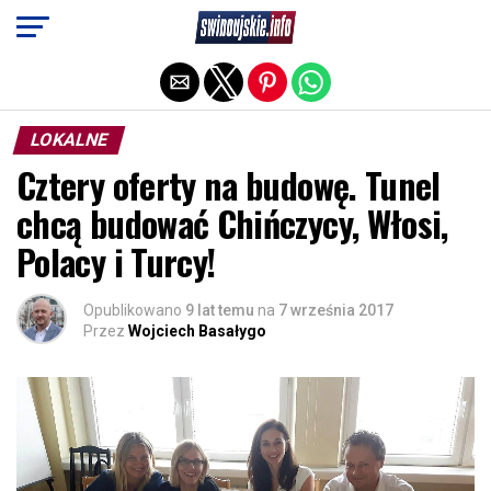
Exit mobile version
LOKALNE
Cztery oferty na budowę. Tunel
chcą budować Chińczycy, Włosi,
Polacy i Turcy!
Opublikowano
9 lat temu
na
7 września 2017
Przez
Wojciech Basałygo