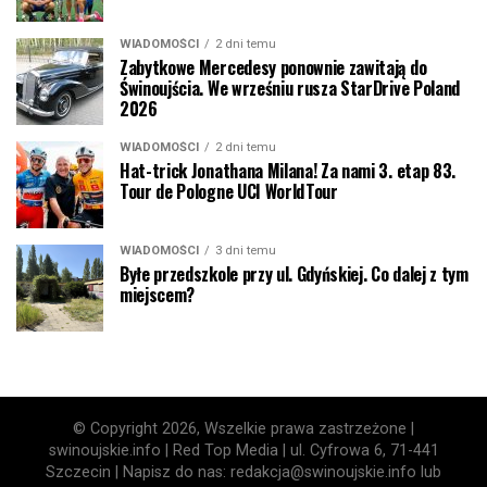
WIADOMOŚCI
2 dni temu
Zabytkowe Mercedesy ponownie zawitają do
Świnoujścia. We wrześniu rusza StarDrive Poland
2026
WIADOMOŚCI
2 dni temu
Hat-trick Jonathana Milana! Za nami 3. etap 83.
Tour de Pologne UCI WorldTour
WIADOMOŚCI
3 dni temu
Byłe przedszkole przy ul. Gdyńskiej. Co dalej z tym
miejscem?
© Copyright 2026, Wszelkie prawa zastrzeżone |
swinoujskie.info | Red Top Media | ul. Cyfrowa 6, 71-441
Szczecin | Napisz do nas: redakcja@swinoujskie.info lub