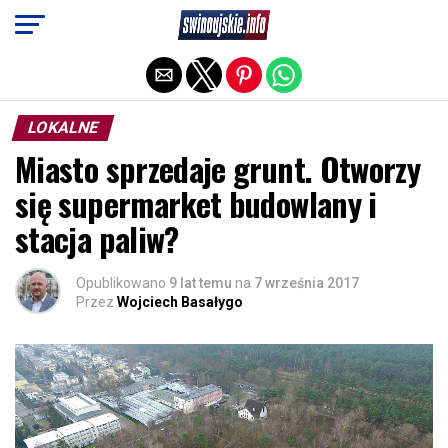
Exit mobile version
LOKALNE
Miasto sprzedaje grunt. Otworzy
się supermarket budowlany i
stacja paliw?
Opublikowano
9 lat temu
na
7 września 2017
Przez
Wojciech Basałygo