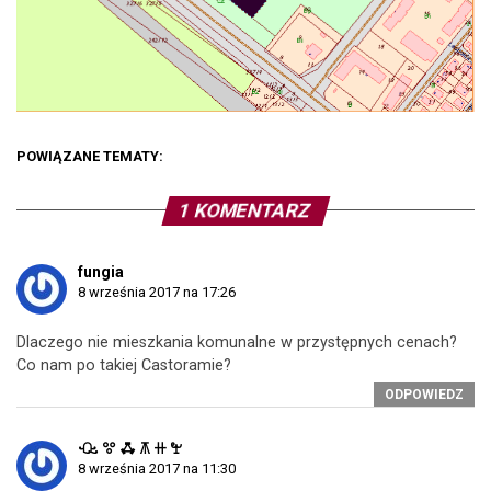
POWIĄZANE TEMATY:
1 KOMENTARZ
fungia
8 września 2017 na 17:26
Dlaczego nie mieszkania komunalne w przystępnych cenach?
Co nam po takiej Castoramie?
ODPOWIEDZ
ꘐ ꖜ ꗈ ꕧ ꔠ ꖟ
8 września 2017 na 11:30