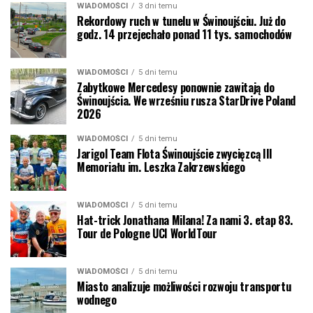
WIADOMOŚCI
3 dni temu
Rekordowy ruch w tunelu w Świnoujściu. Już do
godz. 14 przejechało ponad 11 tys. samochodów
WIADOMOŚCI
5 dni temu
Zabytkowe Mercedesy ponownie zawitają do
Świnoujścia. We wrześniu rusza StarDrive Poland
2026
WIADOMOŚCI
5 dni temu
Jarigol Team Flota Świnoujście zwycięzcą III
Memoriału im. Leszka Zakrzewskiego
WIADOMOŚCI
5 dni temu
Hat-trick Jonathana Milana! Za nami 3. etap 83.
Tour de Pologne UCI WorldTour
WIADOMOŚCI
5 dni temu
Miasto analizuje możliwości rozwoju transportu
wodnego