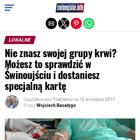
Exit mobile version
LOKALNE
Nie znasz swojej grupy krwi?
Możesz to sprawdzić w
Świnoujściu i dostaniesz
specjalną kartę
Opublikowano
9 lat temu
na
12 września 2017
Przez
Wojciech Basałygo