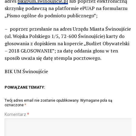
adres
bik@um.swinoujscie.pl
lub poprzez elektroniczną
skrzynkę podawczą na platformie ePUAP na formularzu
„Pismo ogólne do podmiotu publicznego”;
– poprzez przesłanie na adres Urzędu Miasta Świnoujście
(ul. Wojska Polskiego 1/5, 72-600 Świnoujście) karty do
głosowania z dopiskiem na kopercie „Budżet Obywatelski
– 2018 GŁOSOWANIE”; za datę oddania głosu w ten
sposób uważa się datę stempla pocztowego.
BIK UM Świnoujście
POWIĄZANE TEMATY:
Twój adres email nie zostanie opublikowany.
Wymagane pola są
oznaczone
*
Komentarz
*