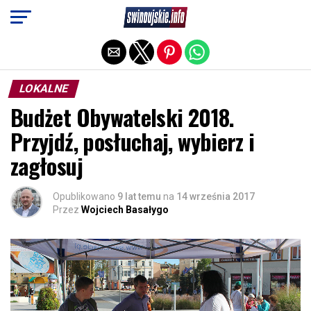
Exit mobile version
LOKALNE
Budżet Obywatelski 2018.
Przyjdź, posłuchaj, wybierz i
zagłosuj
Opublikowano
9 lat temu
na
14 września 2017
Przez
Wojciech Basałygo