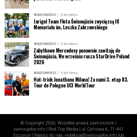
WIADOMOŚCI
3 dni temu
Jarigol Team Flota Świnoujście zwycięzcą III
Memoriału im. Leszka Zakrzewskiego
WIADOMOŚCI
3 dni temu
Zabytkowe Mercedesy ponownie zawitają do
Świnoujścia. We wrześniu rusza StarDrive Poland
2026
WIADOMOŚCI
3 dni temu
Hat-trick Jonathana Milana! Za nami 3. etap 83.
Tour de Pologne UCI WorldTour
© Copyright 2026, Wszelkie prawa zastrzeżone |
swinoujskie.info | Red Top Media | ul. Cyfrowa 6, 71-441
Szczecin | Napisz do nas: redakcja@swinoujskie.info lub