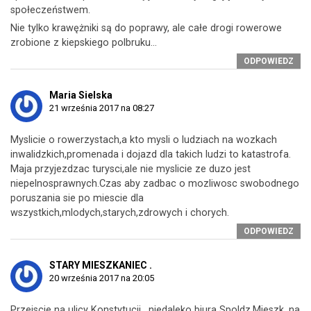
społeczeństwem.
Nie tylko krawężniki są do poprawy, ale całe drogi rowerowe
zrobione z kiepskiego polbruku…
ODPOWIEDZ
Maria Sielska
21 września 2017 na 08:27
Myslicie o rowerzystach,a kto mysli o ludziach na wozkach
inwalidzkich,promenada i dojazd dla takich ludzi to katastrofa.
Maja przyjezdzac turysci,ale nie myslicie ze duzo jest
niepelnosprawnych.Czas aby zadbac o mozliwosc swobodnego
poruszania sie po miescie dla
wszystkich,mlodych,starych,zdrowych i chorych.
ODPOWIEDZ
STARY MIESZKANIEC .
20 września 2017 na 20:05
Przejscie na ulicy Konstytucji , niedaleko biura Spoldz.Mieszk. na