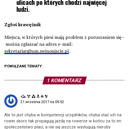
ulicach po których chodzi najwięcej
ludzi.
Zgłoś krawężnik
Miejsca, w których piesi mają problem z poruszaniem się–
można zgłaszać na adres e-mail:
sekretariat@um.swinoujscie.pl
.
POWIĄZANE TEMATY:
1 KOMENTARZ
ꘐ ꖜ ꗈ ꕧ ꔠ ꖟ
21 września 2017 na 09:52
Ale to jest chyba w kompetencji urzędników, chyba stać ich na
rower skoro tak propagują jazdę na rowerze w końcu za to im
społeczeństwo płaci, a nie się jeszcze wysługują nieroby