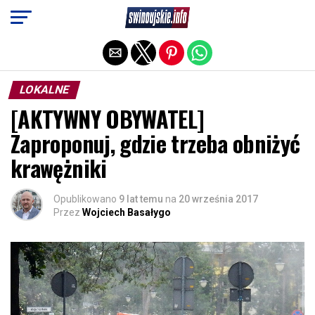
Exit mobile version
LOKALNE
[AKTYWNY OBYWATEL]
Zaproponuj, gdzie trzeba obniżyć
krawężniki
Opublikowano
9 lat temu
na
20 września 2017
Przez
Wojciech Basałygo